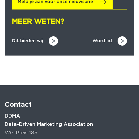
Meld je aan voor onze nieuwsbrief
MEER WETEN?
MEER WETEN?
Dit bieden wij
Word lid
Contact
DDMA
Data-Driven Marketing Association
WG-Plein 185