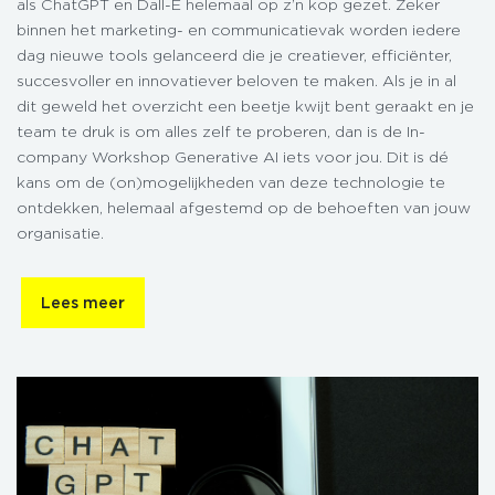
als ChatGPT en Dall-E helemaal op z’n kop gezet. Zeker
binnen het marketing- en communicatievak worden iedere
dag nieuwe tools gelanceerd die je creatiever, efficiënter,
succesvoller en innovatiever beloven te maken. Als je in al
dit geweld het overzicht een beetje kwijt bent geraakt en je
team te druk is om alles zelf te proberen, dan is de In-
company Workshop Generative AI iets voor jou. Dit is dé
kans om de (on)mogelijkheden van deze technologie te
ontdekken, helemaal afgestemd op de behoeften van jouw
organisatie.
Lees meer