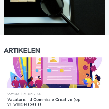
ARTIKELEN
ARTIKELEN
Vacature
|
30 juni 2026
Vacature: lid Commissie Creative (op
vrijwilligersbasis)