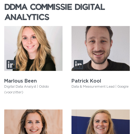
DDMA COMMISSIE DIGITAL
DDMA COMMISSIE DIGITAL
ANALYTICS
ANALYTICS
Marlous Been
Patrick Kool
Digital Data Analyst | Odido
Data & Measurement Lead | Google
(voorzitter)