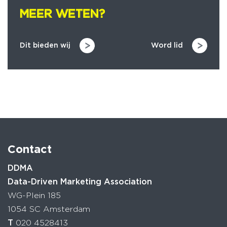
MEER WETEN?
MEER WETEN?
Dit bieden wij
Word lid
Contact
DDMA
Data-Driven Marketing Association
WG-Plein 185
1054 SC Amsterdam
T
020 4528413