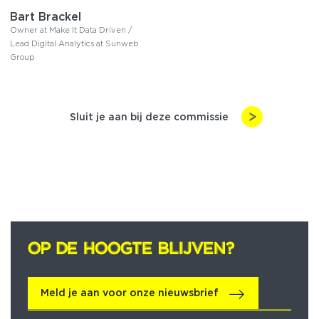
Bart Brackel
Owner at Make It Data Driven /
Lead Digital Analytics at Sunweb
Group
Sluit je aan bij deze commissie
OP DE HOOGTE BLIJVEN?
OP DE HOOGTE BLIJVEN?
Meld je aan voor onze nieuwsbrief