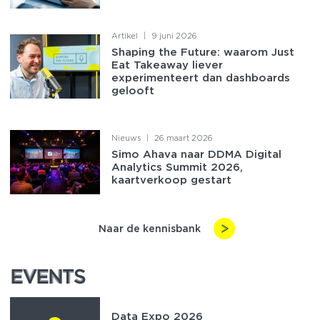
Artikel
|
9 juni 2026
Shaping the Future: waarom Just
Eat Takeaway liever
experimenteert dan dashboards
gelooft
Nieuws
|
26 maart 2026
Simo Ahava naar DDMA Digital
Analytics Summit 2026,
kaartverkoop gestart
Naar de kennisbank
EVENTS
EVENTS
Data Expo 2026