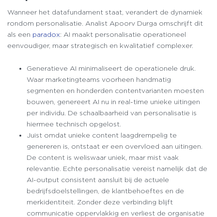
Wanneer het datafundament staat, verandert de dynamiek
rondom personalisatie. Analist Apoorv Durga omschrijft dit
als een
paradox
: AI maakt personalisatie operationeel
eenvoudiger, maar strategisch en kwalitatief complexer.
Generatieve AI minimaliseert de operationele druk.
Waar marketingteams voorheen handmatig
segmenten en honderden contentvarianten moesten
bouwen, genereert AI nu in real-time unieke uitingen
per individu. De schaalbaarheid van personalisatie is
hiermee technisch opgelost.
Juist omdat unieke content laagdrempelig te
genereren is, ontstaat er een overvloed aan uitingen.
De content is weliswaar uniek, maar mist vaak
relevantie. Echte personalisatie vereist namelijk dat de
AI-output consistent aansluit bij de actuele
bedrijfsdoelstellingen, de klantbehoeftes en de
merkidentiteit. Zonder deze verbinding blijft
communicatie oppervlakkig en verliest de organisatie