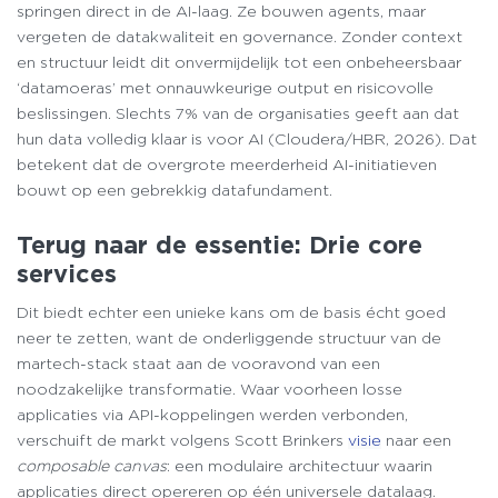
springen direct in de AI-laag. Ze bouwen agents, maar
vergeten de datakwaliteit en governance. Zonder context
en structuur leidt dit onvermijdelijk tot een onbeheersbaar
‘datamoeras’ met onnauwkeurige output en risicovolle
beslissingen. Slechts 7% van de organisaties geeft aan dat
hun data volledig klaar is voor AI (Cloudera/HBR, 2026). Dat
betekent dat de overgrote meerderheid AI-initiatieven
bouwt op een gebrekkig datafundament.
Terug naar de essentie: Drie core
services
Dit biedt echter een unieke kans om de basis écht goed
neer te zetten, want de onderliggende structuur van de
martech-stack staat aan de vooravond van een
noodzakelijke transformatie. Waar voorheen losse
applicaties via API-koppelingen werden verbonden,
verschuift de markt volgens Scott Brinkers
visie
naar een
composable canvas
: een modulaire architectuur waarin
applicaties direct opereren op één universele datalaag.