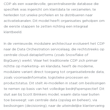
CDP als een waardevolle, gecentraliseerde database die
specifiek was ingericht om klantdata te verzamelen, te
herleiden tot unieke profielen en te distribueren naar
activatiekanalen. Dit model heeft organisaties geholpen om
de eerste stappen te zetten richting een integraal
klantbeeld.
In de vernieuwde, modulaire architectuur evolueert het CDP
naar de Data Orchestration servicelaag, die rechtstreeks op
centrale cloud-dataplatforms (zoals Snowflake of
BigQuery) werkt. Waar het traditionele CDP zich primair
richtte op marketing- en klandata, heeft de moderne,
modulaire variant direct toegang tot organisatiebrede data,
zoals voorraadinformatie, logistieke processen en
productstatus. Dit stelt AI-modellen in staat om beslissingen
te nemen op basis van het volledige bedrijfsperspectief. Dit
sluit aan bij Scott Brinkers model, waarin data naar buiten
toe beweegt: van centrale data (opslag en beheer), via
beslissingen (decisioning), naar de uiteindelijke klantervaring