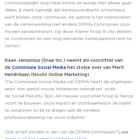
commissieleden nog meer kennis en kunde met elkaar gaan
delen. Ik merk namelijk dat kennisoverdracht ontzettend
leeft binnen onze commissie. Als laatste is het intensiveren
van de samenwerking met andere DDMA-commissies voor
mij een aandachtspunt. Op deze manier hoop ik silo-denken
te voorkomen en een nog relevanter kennisaanbod neer te
zetten.”
Daan
Jansonius
(
Snap
Inc
.
) neemt als
voorzitter
van
de
Commissie
Social
Media
het stokje over van Marit
Hendriksen (
Nochii
Online Marketing)
“De Commissie Social Media van DDMA heeft de afgelopen
jaren een aantal mooie initiatieven neergezet, zoals
de Social Maturity Test. Als nieuwe voorzitter hoop ik hierop
voort te bouwen, onze impact en zichtbaarheid in de markt
te vergroten en bij te dragen aan de verdere
professionalisering van onze industrie.”
Ook actief worden in een van de DDMA-commissies?
Lees
meer over het commissielidmaatschap.