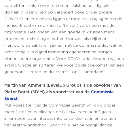
voorzittersstokje over te nemen. Juist nu het digitale
domein in razend tempo verandert door onder andere
COVID-19 en cookieless liggen er mooie uitdagingen om de
menselijkheid van de klant te (blijven) verbinden met de
organisatie. Het vinden van een goede mix tussen mens,
proces en technologie met vertrouwen als drijfveer is
hiervoor cruciaal. Ik wil samen met de commissie dat wat nu
écht nodig is in digital marketing agenderen en borgen
binnen iedere organisatie. Voor DDMA-leden hebben wij een
signaalfunctie en sorteren we voor op de toekomst van een
gepersonaliseerde en duurzame 1-op-1 klantrelatie.”
Martin van Ammers
(
LevelUp
Group) is de opvolger van
Pieter Borst (SDIM) als
voorzitter
van de
Commissie
Search
“Als voorzitter van de Commissie Search wil ik via onder
meer Elites en publicaties de DDMA-leden actief gaan
informeren over interessante ontwikkelingen en trends in
het search-landschap. Ook vind ik het belangrijk dat de