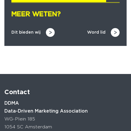
MEER WETEN?
MEER WETEN?
Dit bieden wij
Word lid
Contact
DDMA
Data-Driven Marketing Association
WG-Plein 185
1054 SC Amsterdam