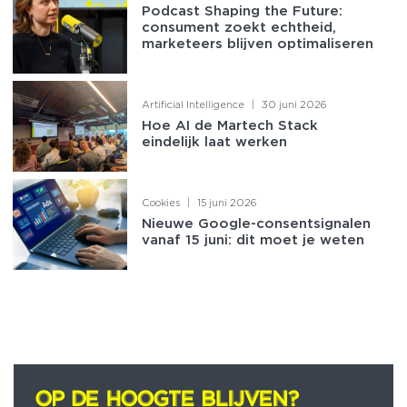
Podcast Shaping the Future:
consument zoekt echtheid,
marketeers blijven optimaliseren
Artificial Intelligence
|
30 juni 2026
Hoe AI de Martech Stack
eindelijk laat werken
Cookies
|
15 juni 2026
Nieuwe Google-consentsignalen
vanaf 15 juni: dit moet je weten
OP DE HOOGTE BLIJVEN?
OP DE HOOGTE BLIJVEN?