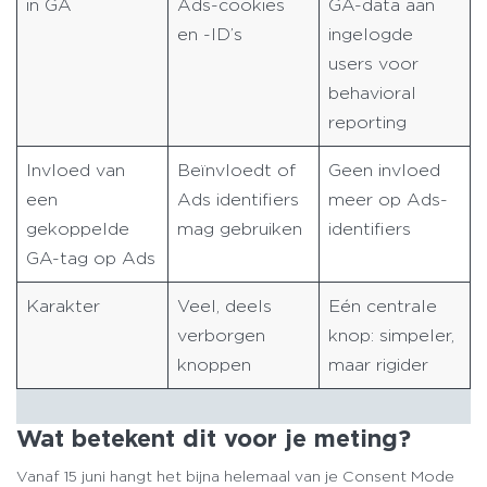
in GA
Ads-cookies
GA-data aan
en -ID’s
ingelogde
users voor
behavioral
reporting
Invloed van
Beïnvloedt of
Geen invloed
een
Ads identifiers
meer op Ads-
gekoppelde
mag gebruiken
identifiers
GA-tag op Ads
Karakter
Veel, deels
Eén centrale
verborgen
knop: simpeler,
knoppen
maar rigider
Wat betekent dit voor je meting?
Vanaf 15 juni hangt het bijna helemaal van je Consent Mode