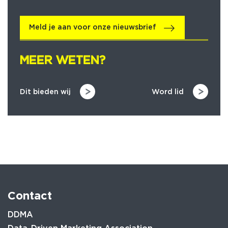
Meld je aan voor onze nieuwsbrief
MEER WETEN?
MEER WETEN?
Dit bieden wij
Word lid
Contact
DDMA