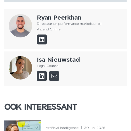
Ryan Peerkhan
Directeur en performance marketeer bij
Ascend Online
Isa Nieuwstad
Legal Counsel
OOK INTERESSANT
OOK INTERESSANT
Artificial Intelligence
|
30 juni 2026