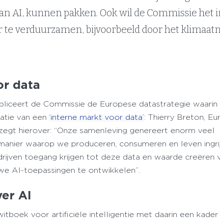
van AI, kunnen pakken. Ook wil de Commissie het in
 te verduurzamen, bijvoorbeeld door het klimaatn
or data
liceert de Commissie de Europese datastrategie waarin
atie van een
‘interne markt voor data’
: Thierry Breton, E
 zegt hierover: “Onze samenleving genereert enorm veel
e manier waarop we produceren, consumeren en leven ingri
drijven toegang krijgen tot deze data en waarde creëren 
e AI-toepassingen te ontwikkelen”.
ver AI
oek voor artificiële intelligentie met daarin een kader