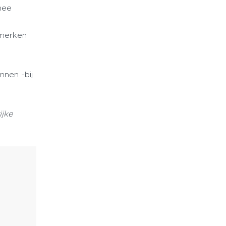
mee
rmerken
nen -bij
ijke