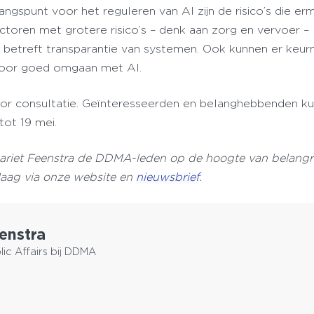
ngspunt voor het reguleren van AI zijn de risico’s die er
toren met grotere risico’s – denk aan zorg en vervoer –
 betreft transparantie van systemen. Ook kunnen er keu
voor goed omgaan met AI.
or consultatie. Geïnteresseerden en belanghebbenden kun
tot 19 mei.
Mariet Feenstra de DDMA-leden op de hoogte van belangr
Haag via onze website en
nieuwsbrief
.
enstra
ic Affairs bij DDMA