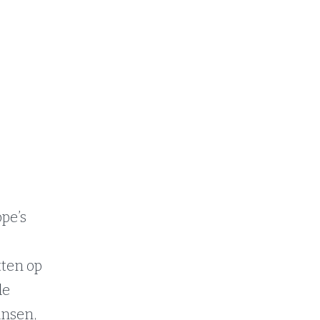
pe’s
tten op
de
ansen,