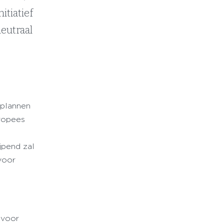
itiatief
eutraal
 plannen
uropees
jpend zal
voor
 voor