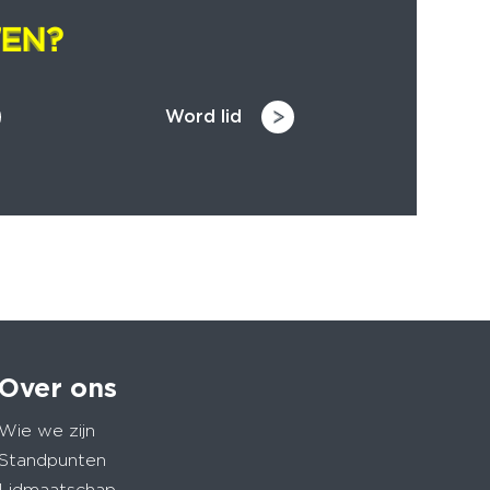
EN?
EN?
Word lid
Over ons
Wie we zijn
Standpunten
Lidmaatschap