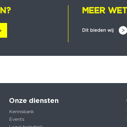
EN?
EN?
MEER WET
MEER WET
Dit bieden wij
Onze diensten
Kennisbank
Events
Legal helpdesk