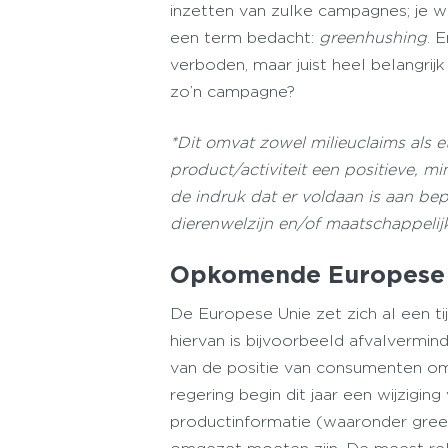
inzetten van zulke campagnes; je wi
een term bedacht:
greenhushing
. 
verboden, maar juist heel belangrij
zo’n campagne?
*
Dit omvat zowel milieuclaims als e
product/activiteit een positieve, m
de indruk dat er voldaan is aan b
dierenwelzijn en/of maatschappeli
Opkomende Europese 
De Europese Unie zet zich al een ti
hiervan is bijvoorbeeld afvalvermi
van de positie van consumenten om
regering begin dit jaar een wijzigin
productinformatie (waaronder gree