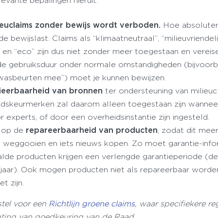
vante bepalingen hieruit:
euclaims zonder bewijs wordt verboden.
Hoe absoluter
e bewijslast. Claims als “klimaatneutraal”, “milieuvriendelij
 en “eco” zijn dus niet zonder meer toegestaan en vereis
 de gebruiksduur onder normale omstandigheden (bijvoor
wasbeurten mee”) moet je kunnen bewijzen.
fieerbaarheid van bronnen
ter ondersteuning van milieuc
dskeurmerken zal daarom alleen toegestaan zijn wannee
r experts, of door een overheidsinstantie zijn ingesteld.
d op de
repareerbaarheid van producten
, zodat dit mee
n weggooien en iets nieuws kopen. Zo moet garantie-info
lde producten krijgen een verlengde garantieperiode (d
2 jaar). Ook mogen producten niet als repareerbaar worde
t zijn.
rstel voor een
Richtlijn groene claims
, waar specifiekere re
chting van goedkeuring van de Raad.