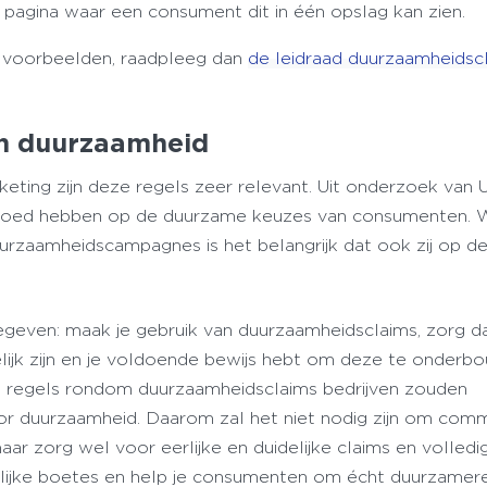
de pagina waar een consument dit in één opslag kan zien.
ef voorbeelden, raadpleeg dan
de leidraad duurzaamheidsc
en duurzaamheid
keting zijn deze regels zeer relevant. Uit onderzoek van 
invloed hebben op de duurzame keuzes van consumenten.
urzaamheidscampagnes is het belangrijk dat ook zij op d
egeven: maak je gebruik van duurzaamheidsclaims, zorg d
elijk zijn en je voldoende bewijs hebt om deze te onderb
de regels rondom duurzaamheidsclaims bedrijven zouden
oor duurzaamheid. Daarom zal het niet nodig zijn om comm
aar zorg wel voor eerlijke en duidelijke claims en volledi
lijke boetes en help je consumenten om écht duurzamer