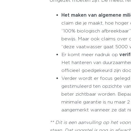
omgezet moeten zijn. De meest rele
Het maken van algemene mili
claim die je maakt, hoe hoger d
“100% biologisch afbreekbaar”
bewijs. Maar ook claims over
“deze vaatwasser gaat 5000 
Er komt meer nadruk op
veri
Het hanteren van duurzaamhei
officieel goedgekeurd zijn doo
Verder wordt er focus geleg
gestimuleerd ten opzichte va
beter zichtbaar worden. Bepaa
minimale garantie is nu maar 
aangemerkt wanneer ze dat nie
** Dit is een aanvulling op het voo
staan. Dat voorstel is nog in afwa