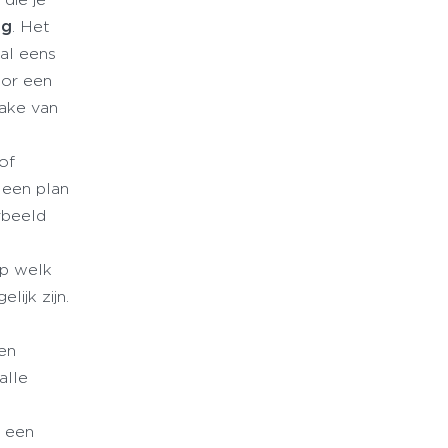
ng
. Het
al eens
oor een
rake van
 of
 een plan
rbeeld
op welk
lijk zijn.
en
alle
d een