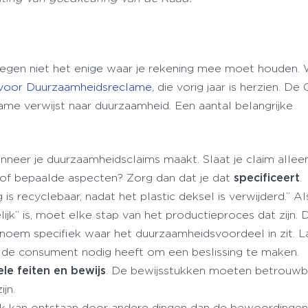
ntegen niet het enige waar je rekening mee moet houden.
voor Duurzaamheidsreclame,
die vorig jaar is herzien. De
eclame verwijst naar duurzaamheid. Een aantal belangrijke
nneer je duurzaamheidsclaims maakt. Slaat je claim allee
 of bepaalde aspecten? Zorg dan dat je dat
specificeert
.
is recyclebaar, nadat het plastic deksel is verwijderd.” Als
ijk” is, moet elke stap van het productieproces dat zijn. D
enoem specifiek waar het duurzaamheidsvoordeel in zit. 
e de consument nodig heeft om een beslissing te maken.
ele feiten en bewijs
. De bewijsstukken moeten betrouwb
ijn.
ok kan ontstaan door andere dingen dan de bewoordingen 