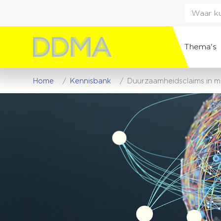
Thema's
Home
Kennisbank
Duurzaamheidsclaims in ma