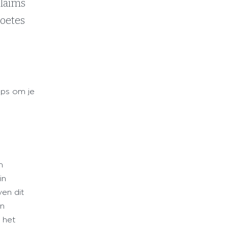
claims
boetes
ips om je
m
in
ven dit
en
 het