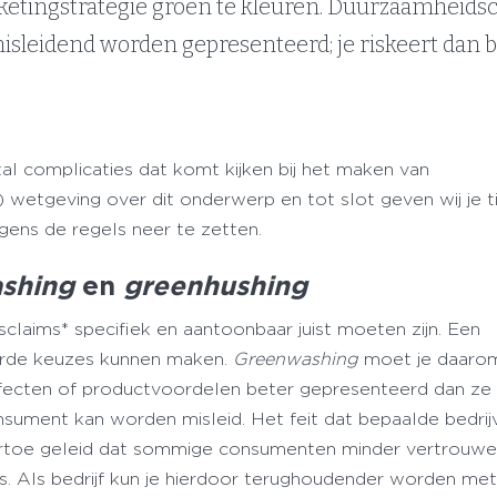
ketingstrategie groen te kleuren. Duurzaamheids
isleidend worden gepresenteerd; je riskeert dan 
ntal complicaties dat komt kijken bij het maken van
wetgeving over dit onderwerp en tot slot geven wij je t
ens de regels neer te zetten.
ashing
en
greenhushing
claims* specifiek en aantoonbaar juist moeten zijn. Een
rde keuzes kunnen maken.
Greenwashing
moet je daaro
ffecten of productvoordelen beter gepresenteerd dan ze 
nsument kan worden misleid. Het feit dat bepaalde bedrij
 ertoe geleid dat sommige consumenten minder vertrouw
 Als bedrijf kun je hierdoor terughoudender worden met