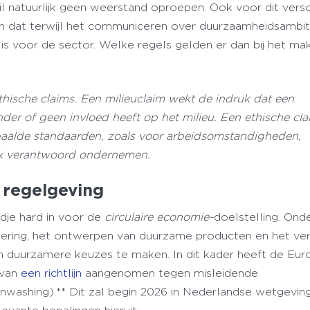
l natuurlijk geen weerstand oproepen. Ook voor dit versch
En dat terwijl het communiceren over duurzaamheidsambiti
k is voor de sector. Welke regels gelden er dan bij het ma
thische claims. Een milieuclaim wekt de indruk dat een
inder of geen invloed heeft op het milieu. Een ethische cl
epaalde standaarden, zoals voor arbeidsomstandigheden,
jk verantwoord ondernemen.
regelgeving
jdje hard in voor de
circulaire economie-
doelstelling. Ond
ndering, het ontwerpen van duurzame producten en het ve
 duurzamere keuzes te maken. In dit kader heeft de Eu
g van
een richtlijn
aangenomen tegen misleidende
nwashing).** Dit zal begin 2026 in Nederlandse wetgevin