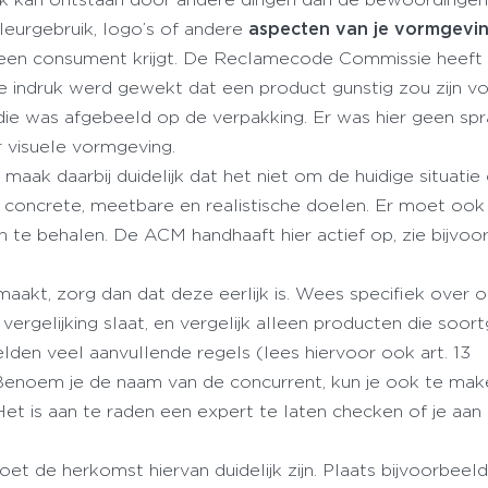
kleurgebruik, logo’s of andere
aspecten van je vormgevi
een consument krijgt. De Reclamecode Commissie heeft 
 indruk werd gewekt dat een product gunstig zou zijn v
ie was afgebeeld op de verpakking. Er was hier geen sp
r visuele vormgeving.
 maak daarbij duidelijk dat het niet om de huidige situatie
l concrete, meetbare en realistische doelen. Er moet ook
 te behalen. De ACM handhaaft hier actief op, zie bijvoo
maakt, zorg dan dat deze eerlijk is. Wees specifiek over 
rgelijking slaat, en vergelijk alleen producten die soortge
lden veel aanvullende regels (lees hiervoor ook art. 13
 Benoem je de naam van de concurrent, kun je ook te mak
et is aan te raden een expert te laten checken of je aan 
oet de herkomst hiervan duidelijk zijn. Plaats bijvoorbeel