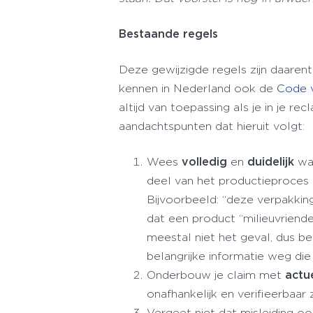
Bestaande regels
Deze gewijzigde regels zijn daare
kennen in Nederland ook de
Code 
altijd van toepassing als je in je r
aandachtspunten dat hieruit volgt:
Wees
volledig
en
duidelijk
wa
deel van het productieproces
Bijvoorbeeld: “deze verpakking 
dat een product “milieuvriendel
meestal niet het geval, dus b
belangrijke informatie weg di
Onderbouw je claim met
actu
onafhankelijk en verifieerbaar z
Vergeet niet dat misleiding o