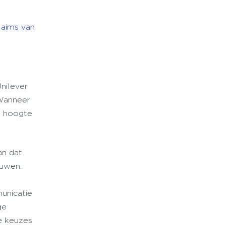
laims van
Unilever
 Wanneer
e hoogte
an dat
ouwen.
unicatie
ge
e keuzes