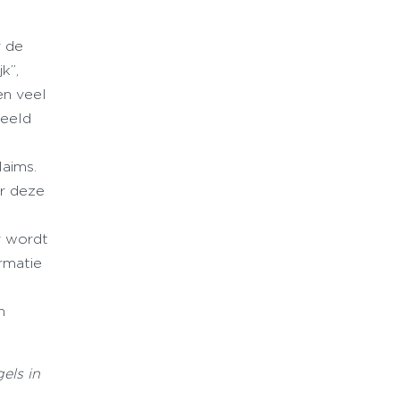
 de
k”,
en veel
beeld
laims.
r deze
r wordt
rmatie
e
n
gels in