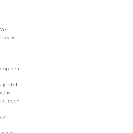
 We
 Code is
n op een
 je stelt
at is
Laat geen
aar,
die je