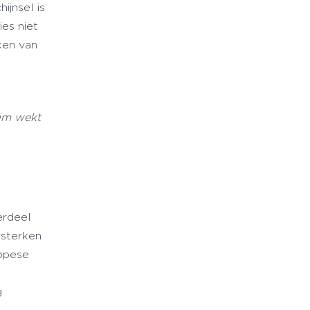
ijnsel is
es niet
ken van
aim wekt
erdeel
rsterken
ropese
g