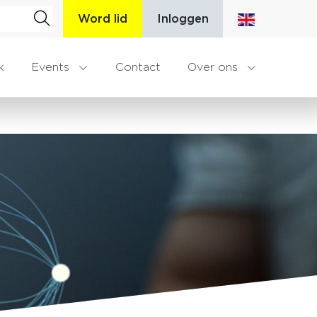
Word lid
Inloggen
k
Events
Contact
Over ons