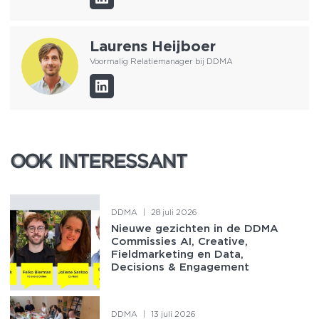
Laurens Heijboer
Voormalig Relatiemanager bij DDMA
OOK INTERESSANT
OOK INTERESSANT
DDMA
|
28 juli 2026
Nieuwe gezichten in de DDMA
Commissies AI, Creative,
Fieldmarketing en Data,
Decisions & Engagement
DDMA
|
13 juli 2026