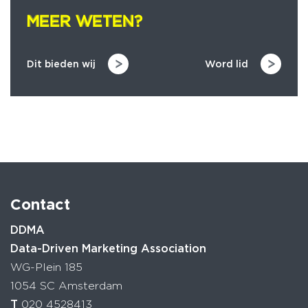
MEER WETEN?
MEER WETEN?
Dit bieden wij
Word lid
Contact
DDMA
Data-Driven Marketing Association
WG-Plein 185
1054 SC Amsterdam
T
020 4528413