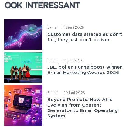
OOK INTERESSANT
OOK INTERESSANT
E-mail
|
15 juni 2026
Customer data strategies don’t
fail, they just don’t deliver
E-mail
|
11 juni 2026
JBL, bol en Funnelboost winnen
E-mail Marketing-Awards 2026
E-mail
|
10 juni 2026
Beyond Prompts: How AI Is
Evolving from Content
Generator to Email Operating
System