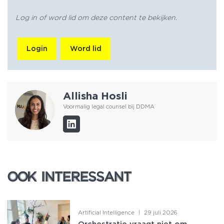
Log in of word lid om deze content te bekijken.
Login
Word lid
Allisha Hosli
Voormalig legal counsel bij DDMA
OOK INTERESSANT
OOK INTERESSANT
Artificial Intelligence
|
29 juli 2026