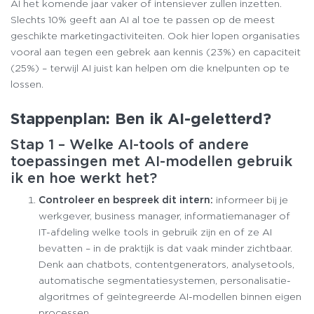
AI het komende jaar vaker of intensiever zullen inzetten.
Slechts 10% geeft aan AI al toe te passen op de meest
geschikte marketingactiviteiten. Ook hier lopen organisaties
vooral aan tegen een gebrek aan kennis (23%) en capaciteit
(25%) – terwijl AI juist kan helpen om die knelpunten op te
lossen.
Stappenplan: Ben ik AI-geletterd?
Stap 1 – Welke AI-tools of andere
toepassingen met AI-modellen gebruik
ik en hoe werkt het?
Controleer en bespreek dit intern:
informeer bij je
werkgever, business manager, informatiemanager of
IT-afdeling welke tools in gebruik zijn en of ze AI
bevatten – in de praktijk is dat vaak minder zichtbaar.
Denk aan chatbots, contentgenerators, analysetools,
automatische segmentatiesystemen, personalisatie-
algoritmes of geïntegreerde AI-modellen binnen eigen
processen.