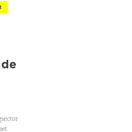
t
 de
gsector
het