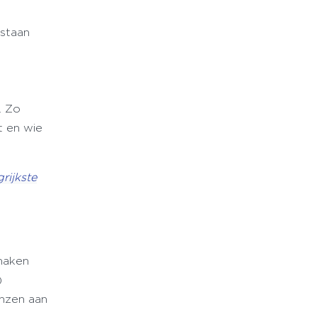
estaan
. Zo
t en wie
rijkste
 maken
)
enzen aan