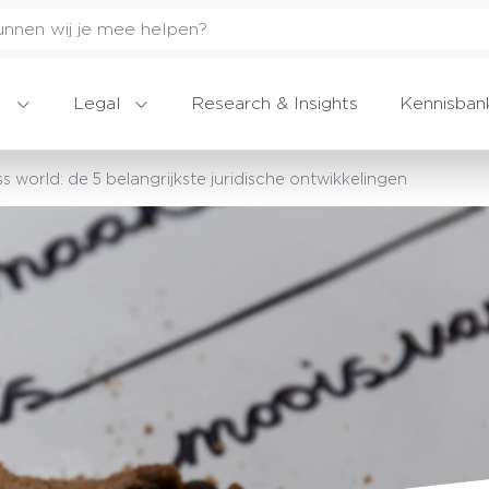
Legal
Research & Insights
Kennisban
s world: de 5 belangrijkste juridische ontwikkelingen