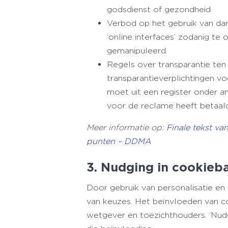
godsdienst of gezondheid.
Verbod op het gebruik van dark
‘online interfaces’ zodanig t
gemanipuleerd.
Regels over transparantie ten
transparantieverplichtingen vo
moet uit een register onder a
voor de reclame heeft betaald (
Meer informatie op:
Finale tekst va
punten – DDMA
3. Nudging in cookie
Door gebruik van personalisatie e
van keuzes. Het beïnvloeden van c
wetgever en toezichthouders. ‘Nudg