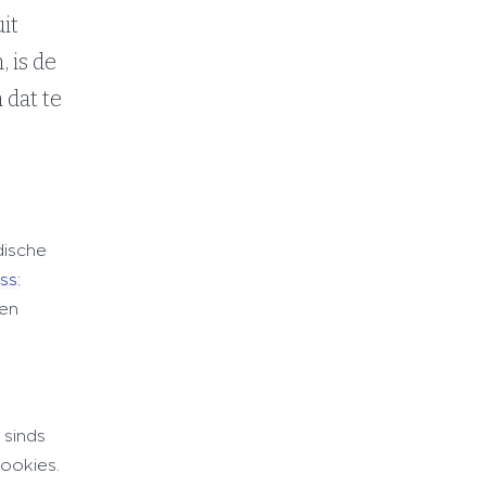
it
, is de
 dat te
dische
ss:
een
 sinds
cookies.