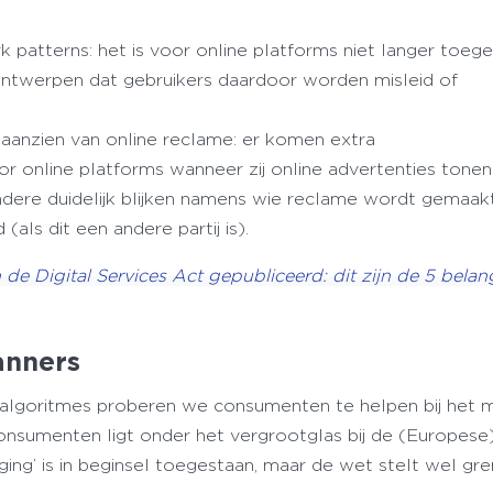
 patterns: het is voor online platforms niet langer toeg
e ontwerpen dat gebruikers daardoor worden misleid of
 aanzien van online reclame: er komen extra
or online platforms wanneer zij online advertenties tonen
ndere duidelijk blijken namens wie reclame wordt gemaak
als dit een andere partij is).
n de Digital Services Act gepubliceerd: dit zijn de 5 belang
banners
n algoritmes proberen we consumenten te helpen bij het
onsumenten ligt onder het vergrootglas bij de (Europese
ing’ is in beginsel toegestaan, maar de wet stelt wel gr