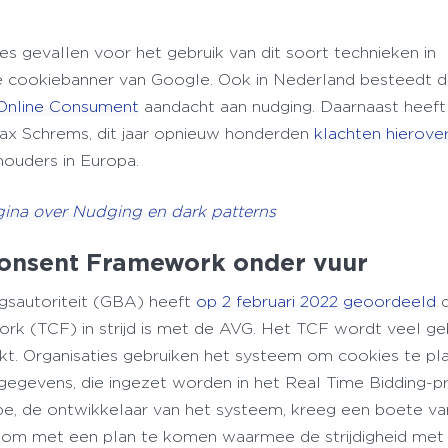
tes gevallen voor het gebruik van dit soort technieken in
e cookiebanner van Google. Ook in Nederland besteedt 
 Online Consument
aandacht aan nudging. Daarnaast heef
 Max Schrems, dit jaar opnieuw honderden
klachten hierove
houders in Europa.
gina over Nudging en dark patterns
Consent Framework onder vuur
sautoriteit (GBA) heeft
op 2 februari 2022 geoordeeld
d
k (TCF) in strijd is met de AVG. Het TCF wordt veel ge
kt. Organisaties gebruiken het systeem om cookies te pl
egevens, die ingezet worden in het Real Time Bidding-p
pe, de ontwikkelaar van het systeem, kreeg een boete va
d om met een plan te komen waarmee de strijdigheid me