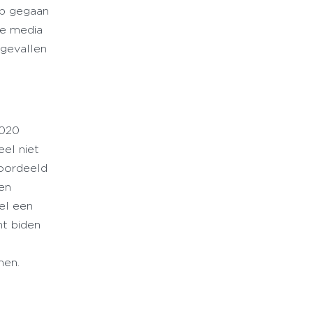
ep gegaan
de media
 gevallen
2020
eel niet
eoordeeld
Een
el een
nt biden
men.