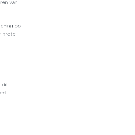
eren van
dening op
e grote
 dit
oed