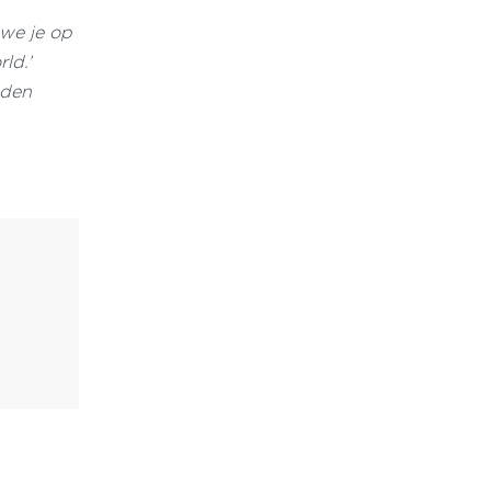
we je op
ld.’
eden