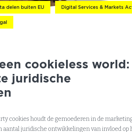
ta delen buiten EU
Digital Services & Markets Ac
gal
een cookieless world:
te juridische
en
arty cookies houdt de gemoederen in de marketin
een aantal juridische ontwikkelingen van invloed op 