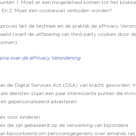
unten: 1. Moet er een mogelijkheid komen tot het blokk
r? En 2. Moet een cookiewall verboden worden?
roces lijkt de techniek en de praktijk de ePrivacy Veror
ald (want de uitfasering van third-party cookies door d
egonnen).
ina over de ePrivacy Verordening
an de Digital Services Act (DSA) van kracht geworden. In
ale diensten staan een paar interessante punten die invl
s en gepersonaliseerd adverteren:
ies voor kinderen
es die zijn gebaseerd op de verwerking van bijzondere
an bijvoorbeeld om persoonsgegevens over iemands ras,