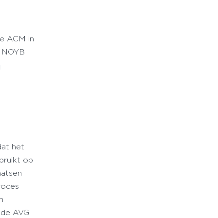
de ACM in
t NOYB
r
at het
bruikt op
aatsen
roces
n
t de AVG