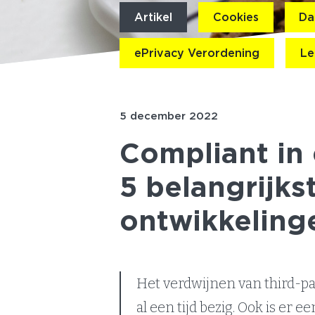
Artikel
Cookies
Da
ePrivacy Verordening
Le
5 december 2022
Compliant in 
5 belangrijks
ontwikkeling
Het verdwijnen van third-p
al een tijd bezig. Ook is er 