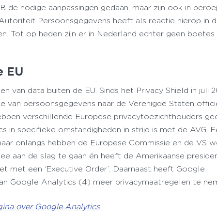
AB de nodige aanpassingen gedaan, maar zijn ook in bero
Autoriteit Persoonsgegevens heeft als reactie hierop in 
n. Tot op heden zijn er in Nederland echter geen boetes
de EU
len van data buiten de EU. Sinds het Privacy Shield in juli 
fte van persoonsgegevens naar de Verenigde Staten offici
hebben verschillende Europese privacytoezichthouders g
s in specifieke omstandigheden in strijd is met de AVG. 
t, maar onlangs hebben de Europese Commissie en de VS w
ee aan de slag te gaan én heeft de Amerikaanse preside
ezet met een ‘Executive Order’. Daarnaast heeft Google
van Google Analytics (4) meer privacymaatregelen te ne
ina over Google Analytics