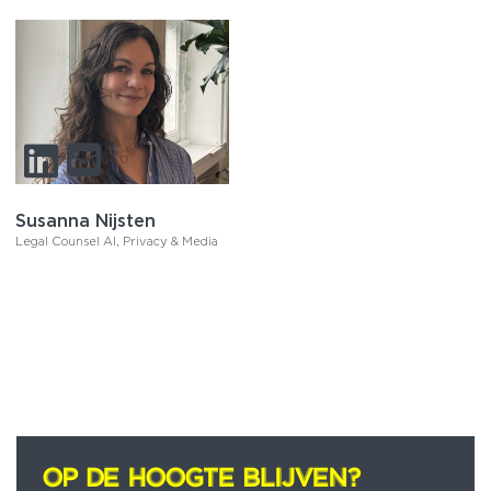
Susanna Nijsten
Legal Counsel AI, Privacy & Media
OP DE HOOGTE BLIJVEN?
OP DE HOOGTE BLIJVEN?