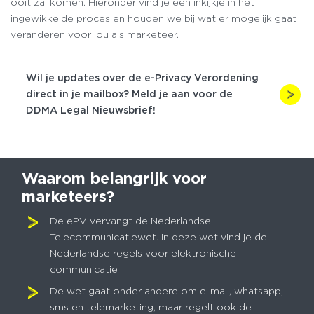
ooit zal komen. Hieronder vind je een inkijkje in het
ingewikkelde proces en houden we bij wat er mogelijk gaat
veranderen voor jou als marketeer.
Wil je updates over de e-Privacy Verordening
direct in je mailbox? Meld je aan voor de
DDMA Legal Nieuwsbrief!
Waarom belangrijk voor
marketeers?
De ePV vervangt de Nederlandse
Telecommunicatiewet. In deze wet vind je de
Nederlandse regels voor elektronische
communicatie
De wet gaat onder andere om e-mail, whatsapp,
sms en telemarketing, maar regelt ook de