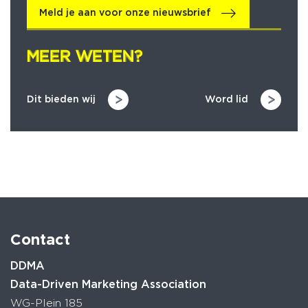
Meld je aan voor onze nieuwsbrief
MEER WETEN?
MEER WETEN?
Dit bieden wij
Word lid
Contact
DDMA
Data-Driven Marketing Association
WG-Plein 185