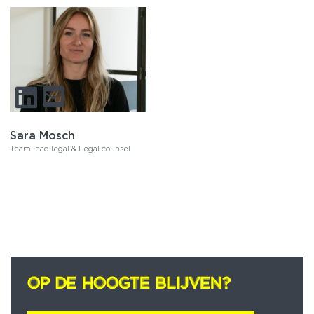
Sara Mosch
Team lead legal & Legal counsel
OP DE HOOGTE BLIJVEN?
OP DE HOOGTE BLIJVEN?