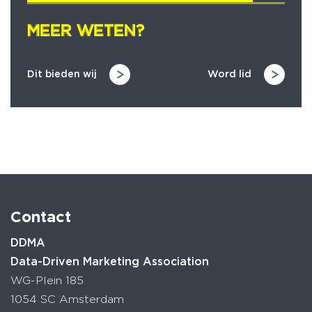
MEER WETEN?
MEER WETEN?
Dit bieden wij
Word lid
Contact
DDMA
Data-Driven Marketing Association
WG-Plein 185
1054 SC Amsterdam