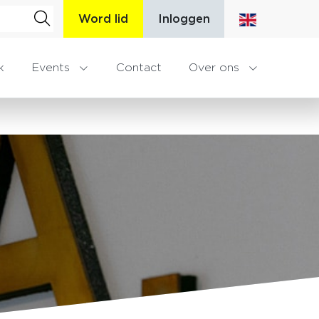
Word lid
Inloggen
k
Events
Contact
Over ons