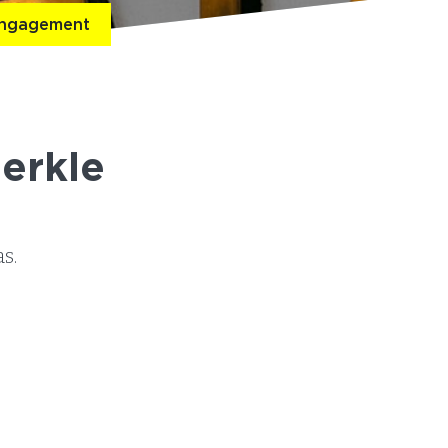
 Engagement
erkle
s.