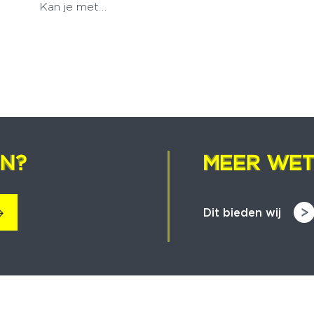
Kan je met…
EN?
EN?
MEER WET
MEER WET
Dit bieden wij