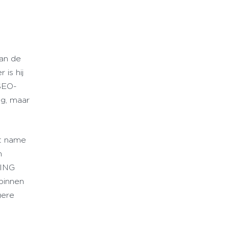
aan de
 is hij
SEO-
ng, maar
et name
n
n ING
binnen
gere