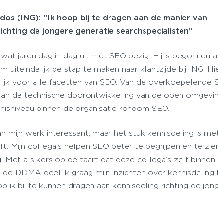
dos (ING): “Ik hoop bij te dragen aan de manier van
richting de jongere generatie searchspecialisten”
ink wat jaren dag in dag uit met SEO bezig. Hij is begonnen 
 uiteindelijk de stap te maken naar klantzijde bij ING. Hier
ijk voor alle facetten van SEO. Van de overkoepelende 
 aan de technische doorontwikkeling van de open omgevi
nisniveau binnen de organisatie rondom SEO.
 van mijn werk interessant, maar het stuk kennisdeling is m
ft. Mijn collega’s helpen SEO beter te begrijpen en te zie
. Met als kers op de taart dat deze collega’s zelf binne
de DDMA deel ik graag mijn inzichten over kennisdeling 
p ik bij te kunnen dragen aan kennisdeling richting de jon