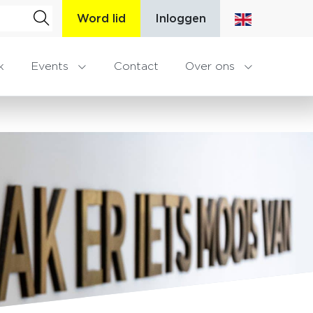
Word lid
Inloggen
k
Events
Contact
Over ons