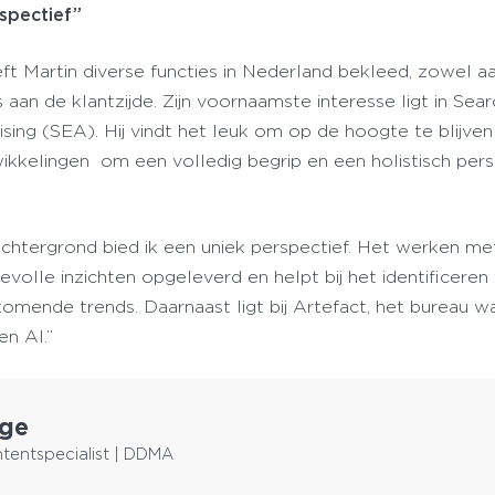
spectief”
ft Martin diverse functies in Nederland bekleed, zowel a
s aan de klantzijde. Zijn voornaamste interesse ligt in Sea
sing (SEA). Hij vindt het leuk om op de hoogte te blijve
ikkelingen om een volledig begrip en een holistisch pers
e achtergrond bied ik een uniek perspectief. Het werken me
evolle inzichten opgeleverd en helpt bij het identificeren
mende trends. Daarnaast ligt bij Artefact, het bureau w
en AI.”
nge
tentspecialist | DDMA