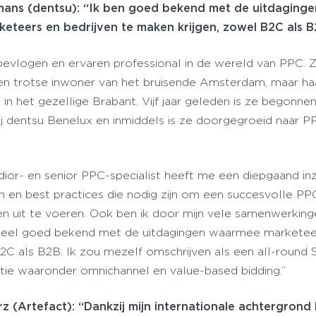
ans (dentsu): “Ik ben goed bekend met de uitdaginge
eteers en bedrijven te maken krijgen, zowel B2C als 
bevlogen en ervaren professional in de wereld van PPC. Z
n trotse inwoner van het bruisende Amsterdam, maar ha
 in het gezellige Brabant. Vijf jaar geleden is ze begonnen
ij dentsu Benelux en inmiddels is ze doorgegroeid naar P
medior- en senior PPC-specialist heeft me een diepgaand inz
en en best practices die nodig zijn om een succesvolle PP
en uit te voeren. Ook ben ik door mijn vele samenwerkin
n heel goed bekend met de uitdagingen waarmee marketee
B2C als B2B. Ik zou mezelf omschrijven als een all-round
vatie waaronder omnichannel en value-based bidding.”
z (Artefact): “Dankzij mijn internationale achtergrond 