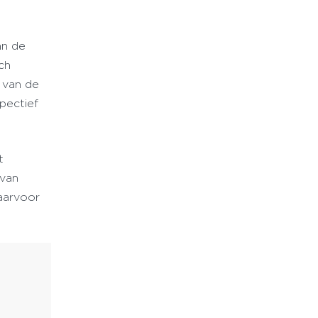
an de
rch
n van de
pectief
t
 van
aarvoor