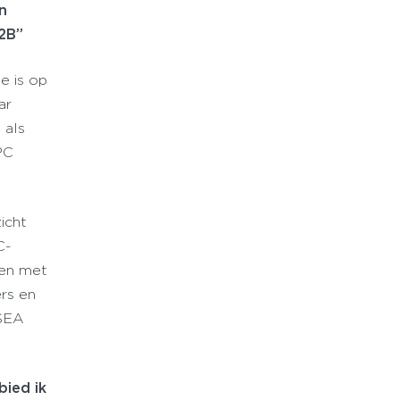
n
B2B”
e is op
ar
 als
PC
icht
C-
gen met
rs en
 SEA
bied ik