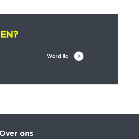
EN?
EN?
Word lid
Over ons