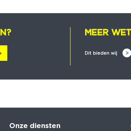
EN?
EN?
MEER WET
MEER WET
Dit bieden wij
Onze diensten