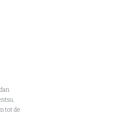
 dan
entsu,
n tot de