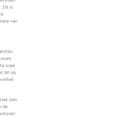
r worden
Dit is
rd
tatie van
ranches
 zoals
ata waar
t dit op
aliteit
laat zien
n de
sectoren