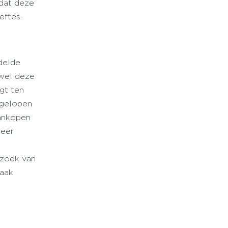
dat deze
eftes.
ddelde
ewel deze
jgt ten
afgelopen
aankopen
meer
rzoek van
vaak