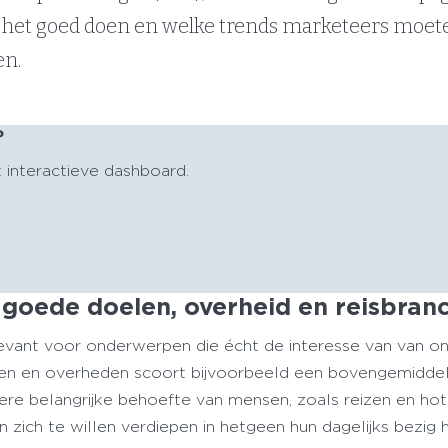
 het goed doen en welke trends marketeers moet
en.
?
t interactieve dashboard.
j goede doelen, overheid en reisbran
levant voor onderwerpen die écht de interesse van van o
len en overheden scoort bijvoorbeeld een bovengemidde
e belangrijke behoefte van mensen, zoals reizen en hot
en zich te willen verdiepen in hetgeen hun dagelijks bezig