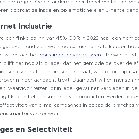
estemmingen. Ook in andere e-mail benchmarks zien we 
ren doordat ze inspelen op emotionele en urgente beho
rnet Industrie
n we een flinke daling van 45% COR in 2022 naar een gemi
gatieve trend zien we in de cultuur- en retailsector, ho
 te wijten aan het
consumentenvertrouwen
. Hoewel dit sti
, blijft het nog altijd lager dan het gemiddelde over de 
imistisch over het economische klimaat, waardoor impuls
rover minder aandacht trekt. Daarnaast willen mensen 
it, waardoor reizen, of in ieder geval het verdiepen in de
ing lijkt dan het consumeren van producten. Eerder onde
ffectiviteit van e-mailcampagnes in bepaalde branches 
consumentenvertrouwen.
ges en Selectiviteit