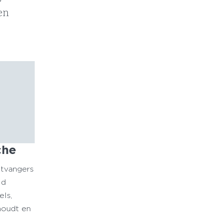
en
che
ntvangers
ld
els,
 houdt en