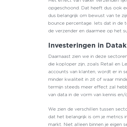
Het effect van vaker verzenden lijk
opgeschoond. Dat heeft dus ook ee
dus belangrijk om bewust van te zi
bounce percentage. Iets dat in de t
de verzender en daarmee op het su
Investeringen in Datak
Daarnaast zien we in deze sectoren
die koploper zijn, zoals Retail en 
accounts van klanten, wordt er i
minder kwaliteit in zit of waar min
termijn steeds meer effect zal hebb
van data in de vorm van kennis en/
We zien de verschillen tussen secto
dat het belangrijk is om je metric
markt. Niet alleen binnen je eigen 