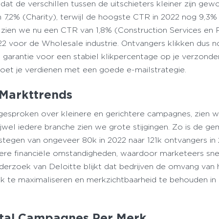
dat de verschillen tussen de uitschieters kleiner zijn gewo
7,2% (Charity), terwijl de hoogste CTR in 2022 nog 9,3%
 zien we nu een CTR van 1,8% (Construction Services en R
2 voor de Wholesale industrie. Ontvangers klikken dus 
en garantie voor een stabiel klikpercentage op je verzonde
 moet je verdienen met een goede e-mailstrategie.
Markttrends
esproken over kleinere en gerichtere campagnes, zien we
jwel iedere branche zien we grote stijgingen. Zo is de g
gen van ongeveer 80k in 2022 naar 121k ontvangers in 
kere financiële omstandigheden, waardoor marketeers sne
erzoek van Deloitte blijkt dat bedrijven de omvang van 
 te maximaliseren en merkzichtbaarheid te behouden in
tal Campagnes Per Merk