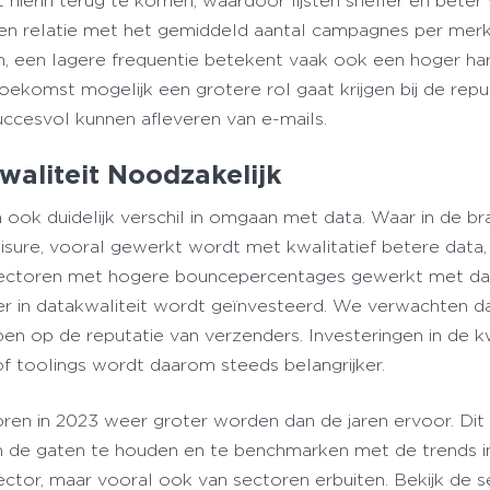
t hierin terug te komen, waardoor lijsten sneller en bete
n relatie met het gemiddeld aantal campagnes per merk. 
jn, een lagere frequentie betekent vaak ook een hoger ha
oekomst mogelijk een grotere rol gaat krijgen bij de repu
ccesvol kunnen afleveren van e-mails.
waliteit Noodzakelijk
 ook duidelijk verschil in omgaan met data. Waar in de b
Leisure, vooral gewerkt wordt met kwalitatief betere data,
n sectoren met hogere bouncepercentages gewerkt met d
der in datakwaliteit wordt geïnvesteerd. We verwachten da
en op de reputatie van verzenders. Investeringen in de kw
of toolings wordt daarom steeds belangrijker.
ren in 2023 weer groter worden dan de jaren ervoor. Dit 
s in de gaten te houden en te benchmarken met de trends i
sector, maar vooral ook van sectoren erbuiten. Bekijk de 