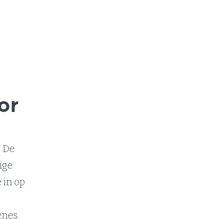
or
. De
lige
 in op
gnes.