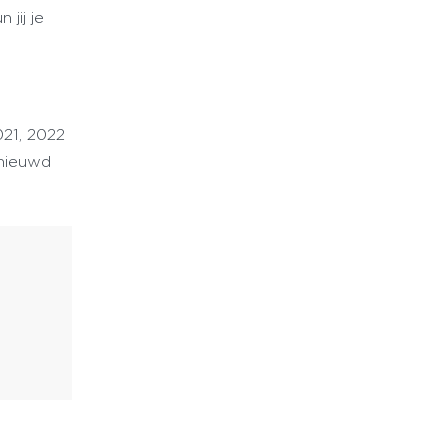
jij je
021, 2022
enieuwd