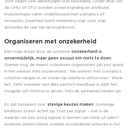
Toch zagen veel aanwezigen ook beweging. Onder druk van
de CMO of CFO worden zowel branding en attributie
investeringen vaker onderbouwd met scenario’s of
simulaties. Daarmee komt marketing stap voor stap
dichterbij de taal van de boardroom.
Organiseren met onzekerheid
Eén rode draad door de ochtend:
onzekerheid is
onvermijdelijk, maar geen excuus om niets te doen
.
Sterker nog, de meest volwassen organisaties zijn juist goed
in het werken mét onzekerheid. “We werken met scenario’s,
schatten ranges in, en sturen op relatieve uitkomsten,” klonk
het. Zelfs wanneer niet alles perfect meetbaar is, blijft het
mogelijk om richting te geven, mits de aannames helder zijn.
En dat betekent ook:
stevige keuzes maken
. Sommige
bedrijven sturen actief op ‘cost per signal’ – wat is de
waarde van een extra signaal in termen van merk of sales?
Anderen zetten kleine, politiek acceptabele schuiven in het