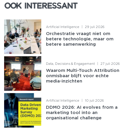
OOK INTERESSANT
OOK INTERESSANT
Artificial Intelligence
|
29 juli 2026
Orchestratie vraagt niet om
betere technologie, maar om
betere samenwerking
Data, Decisions & Engagement
|
27 juli 2026
Waarom Multi-Touch Attribution
onmisbaar blijft voor echte
media-inzichten
Artificial Intelligence
|
10 juli 2026
DDMO 2026: AI evolves from a
marketing tool into an
organisational challenge