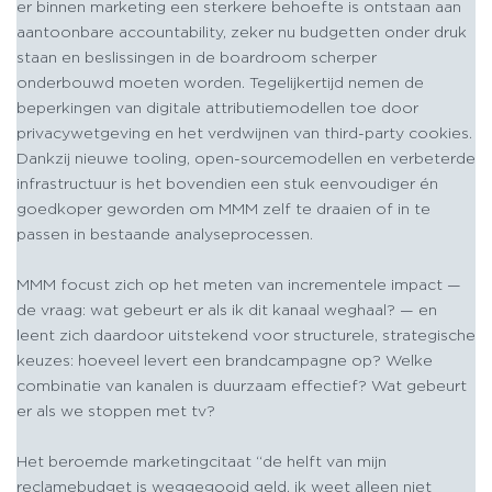
er binnen marketing een sterkere behoefte is ontstaan aan
aantoonbare accountability, zeker nu budgetten onder druk
staan en beslissingen in de boardroom scherper
onderbouwd moeten worden. Tegelijkertijd nemen de
beperkingen van digitale attributiemodellen toe door
privacywetgeving en het verdwijnen van third-party cookies.
Dankzij nieuwe tooling, open-sourcemodellen en verbeterde
infrastructuur is het bovendien een stuk eenvoudiger én
goedkoper geworden om MMM zelf te draaien of in te
passen in bestaande analyseprocessen.
MMM focust zich op het meten van incrementele impact —
de vraag: wat gebeurt er als ik dit kanaal weghaal? — en
leent zich daardoor uitstekend voor structurele, strategische
keuzes: hoeveel levert een brandcampagne op? Welke
combinatie van kanalen is duurzaam effectief? Wat gebeurt
er als we stoppen met tv?
Het beroemde marketingcitaat “de helft van mijn
reclamebudget is weggegooid geld, ik weet alleen niet