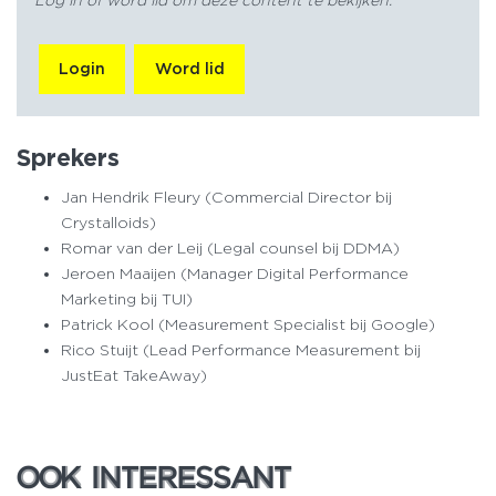
Log in of word lid om deze content te bekijken.
Login
Word lid
Sprekers
Jan Hendrik Fleury (Commercial Director bij
Crystalloids)
Romar van der Leij (Legal counsel bij DDMA)
Jeroen Maaijen (Manager Digital Performance
Marketing bij TUI)
Patrick Kool (Measurement Specialist bij Google)
Rico Stuijt (Lead Performance Measurement bij
JustEat TakeAway)
OOK INTERESSANT
OOK INTERESSANT