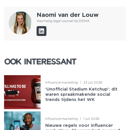
Naomi van der Louw
Voormalig legal counsel bij DDMA
OOK INTERESSANT
OOK INTERESSANT
Influencermarketing
|
23 juli 2026
‘Unofficial Stadium Ketchup’: dit
waren spraakmakende social
trends tijdens het WK
Influencermarketing
|
1 juli 2026
Nieuwe regels voor influencer