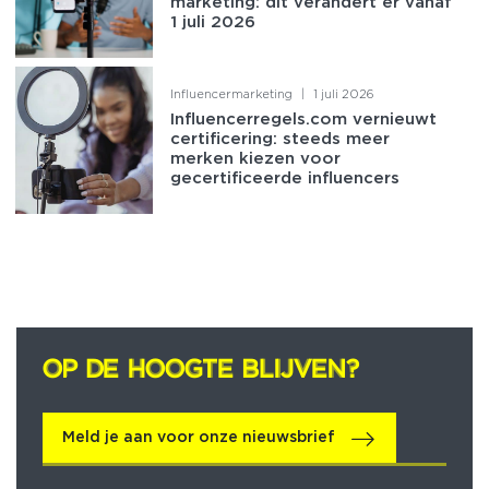
marketing: dit verandert er vanaf
1 juli 2026
Influencermarketing
|
1 juli 2026
Influencerregels.com vernieuwt
certificering: steeds meer
merken kiezen voor
gecertificeerde influencers
OP DE HOOGTE BLIJVEN?
OP DE HOOGTE BLIJVEN?
Meld je aan voor onze nieuwsbrief