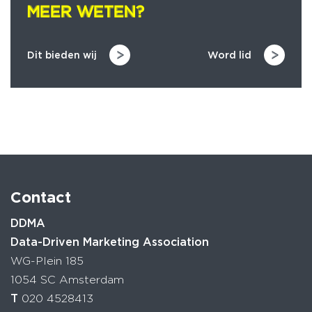
MEER WETEN?
MEER WETEN?
Dit bieden wij
Word lid
Contact
DDMA
Data-Driven Marketing Association
WG-Plein 185
1054 SC Amsterdam
T
020 4528413