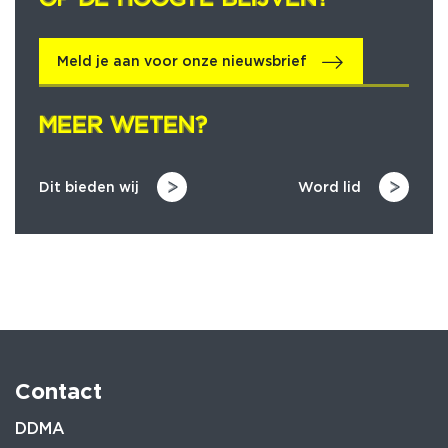
Meld je aan voor onze nieuwsbrief
MEER WETEN?
MEER WETEN?
Dit bieden wij
Word lid
Contact
DDMA