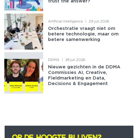
trust the answer?
Artificial Intelligence
|
29 juli 2026
Orchestratie vraagt niet om
betere technologie, maar om
betere samenwerking
DDMA
|
28 juli 2026
Nieuwe gezichten in de DDMA
Commissies AI, Creative,
Fieldmarketing en Data,
Decisions & Engagement
OP DE HOOGTE BLIJVEN?
OP DE HOOGTE BLIJVEN?