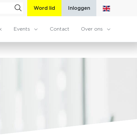
Word lid
Inloggen
k
Events
Contact
Over ons