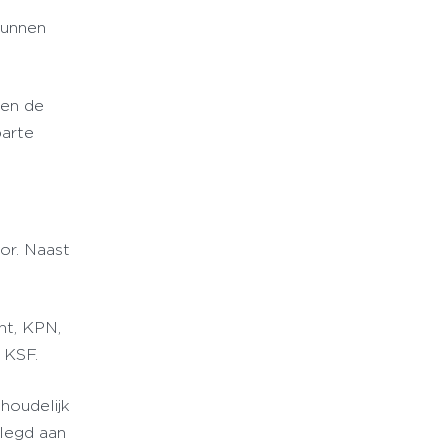
kunnen
ten de
parte
or. Naast
nt, KPN,
n KSF.
houdelijk
elegd aan