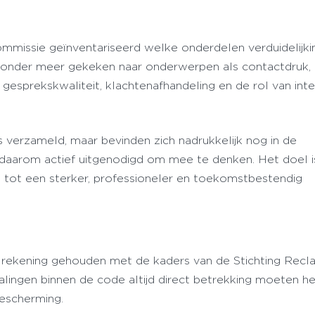
missie geïnventariseerd welke onderdelen verduidelijki
t onder meer gekeken naar onderwerpen als contactdruk,
 gesprekskwaliteit, klachtenafhandeling en de rol van int
s verzameld, maar bevinden zich nadrukkelijk nog in de
 daarom actief uitgenodigd om mee te denken. Het doel 
tot een sterker, professioneler en toekomstbestendig
jk rekening gehouden met de kaders van de Stichting Rec
lingen binnen de code altijd direct betrekking moeten 
escherming.