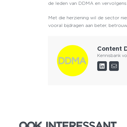
de leden van DDMA en vervolgens 
Met die herziening wil de sector ni
vooral bijdragen aan beter, betro
Content
Kennisbank vo
OOK INTERESSANT
OOK INTERESSANT