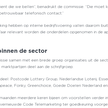
ment die we bellen”, benadrukt de commissie. “Die moet 
 betrouwbaar telefonisch contact.”
king hebben op interne bedrijfsvoering vallen daarom bui
Waar relevant worden die onderdelen opgenomen in de a
innen de sector
ssie samen met een brede groep organisaties uit de sect
arktpartijen deel aan de schrijfgroep.
deel: Postcode Lottery Group, Nederlandse Loterij, Esse
peace, Fonky, Greenchoice, Goede Doelen Nederland e
aanden meerdere keren bijeen om voorstellen verder in
de vernieuwde Code Telemarketing ter goedkeuring voorg