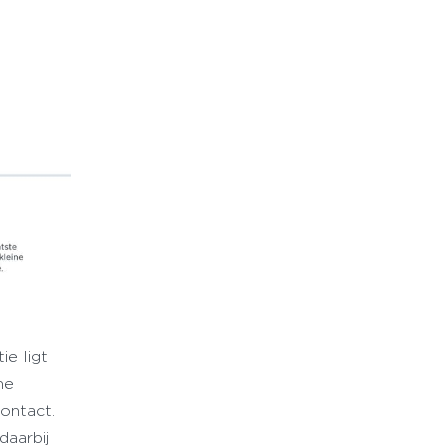
ie ligt
he
ontact.
aarbij