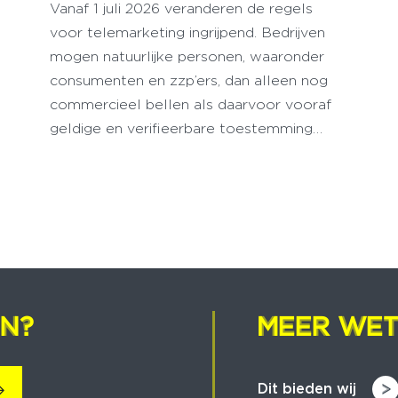
Vanaf 1 juli 2026 veranderen de regels
voor telemarketing ingrijpend. Bedrijven
mogen natuurlijke personen, waaronder
consumenten en zzp’ers, dan alleen nog
commercieel bellen als daarvoor vooraf
geldige en verifieerbare toestemming…
EN?
EN?
MEER WET
MEER WET
Dit bieden wij