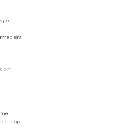
ng of
ermediairs
is om
lame
hebben op