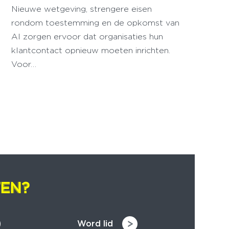
Nieuwe wetgeving, strengere eisen
rondom toestemming en de opkomst van
AI zorgen ervoor dat organisaties hun
klantcontact opnieuw moeten inrichten.
Voor…
EN?
EN?
Word lid