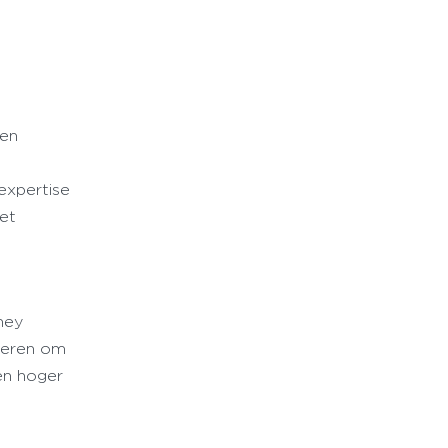
e
 en
expertise
het
ney
ireren om
en hoger