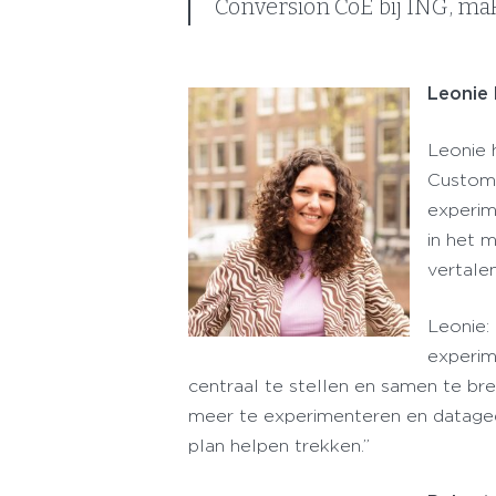
Conversion CoE bij ING, ma
Leonie 
Leonie 
Custome
experim
in het 
vertale
Leonie:
experim
centraal te stellen en samen te br
meer te experimenteren en dataged
plan helpen trekken.”