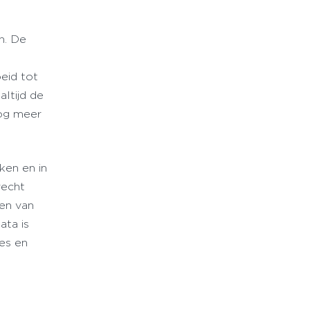
n. De
oeid tot
altijd de
nog meer
ken en in
recht
len van
ata is
es en