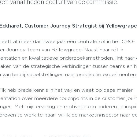
ken vanaf heden deel uit van de commissie.
Eckhardt, Customer Journey Strategist bij Yellowgrap
heeft al meer dan twee jaar een centrale rol in het CRO-
r Journey-team van Yellowgrape. Naast haar rol in
entation en kwalitatieve onderzoeksmethoden, ligt haar 
maken van de strategische verbindingen tussen teams en 
n van bedrijfsdoelstellingen naar praktische experimenten.
 “Ik heb brede kennis in het vak en weet op deze manier
entation over meerdere touchpoints in de customer jour
engen. Met mijn ervaring en motivatie om anderen te insp
reven te werk te gaan, wil ik de marketingsector naar e