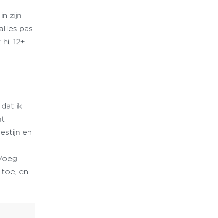
in zijn
alles pas
hij 12+
n
dat ik
nt
estijn en
 Voeg
 toe, en