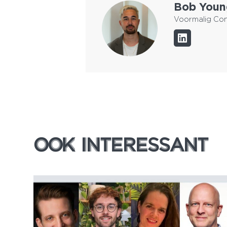
Bob You
Voormalig Con
OOK INTERESSANT
OOK INTERESSANT