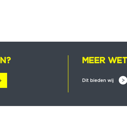
EN?
EN?
MEER WET
MEER WET
Dit bieden wij