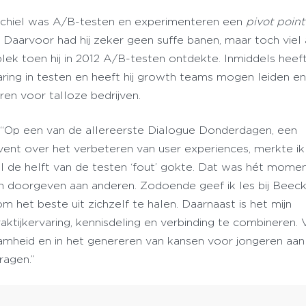
chiel was A/B-testen en experimenteren een
pivot point
. Daarvoor had hij zeker geen suffe banen, maar toch viel 
plek toen hij in 2012 A/B-testen ontdekte. Inmiddels heeft 
varing in testen en heeft hij growth teams mogen leiden e
ren voor talloze bedrijven.
: “Op een van de allereerste Dialogue Donderdagen, een
vent over het verbeteren van user experiences, merkte ik 
l de helft van de testen ‘fout’ gokte. Dat was hét mome
 en doorgeven aan anderen. Zodoende geef ik les bij Beeck
 het beste uit zichzelf te halen. Daarnaast is het mijn
ktijkervaring, kennisdeling en verbinding te combineren.
aamheid en in het genereren van kansen voor jongeren aan
ragen.”