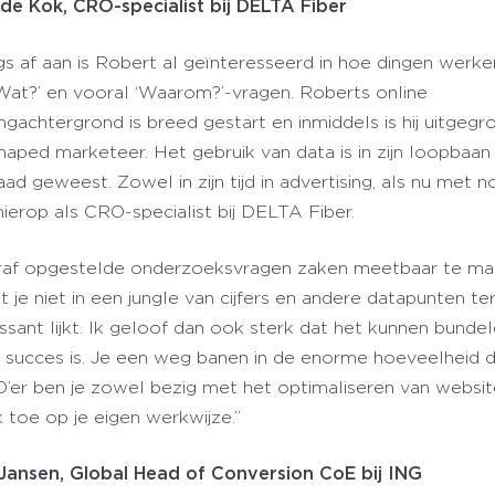
de Kok, CRO-specialist bij DELTA Fiber
gs af aan is Robert al geïnteresseerd in hoe dingen werke
‘Wat?’ en vooral ‘Waarom?’-vragen. Roberts online
ngachtergrond is breed gestart en inmiddels is hij uitgegr
haped marketeer. Het gebruik van data is in zijn loopbaan 
ad geweest. Zowel in zijn tijd in advertising, als nu met 
hierop als CRO-specialist bij DELTA Fiber.
oraf opgestelde onderzoeksvragen zaken meetbaar te ma
 je niet in een jungle van cijfers en andere datapunten te
ssant lijkt. Ik geloof dan ook sterk dat het kunnen bunde
t succes is. Je een weg banen in de enorme hoeveelheid d
’er ben je zowel bezig met het optimaliseren van websit
 toe op je eigen werkwijze.”
 Jansen, Global Head of Conversion CoE bij ING