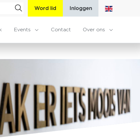
Word lid
Inloggen
k
Events
Contact
Over ons