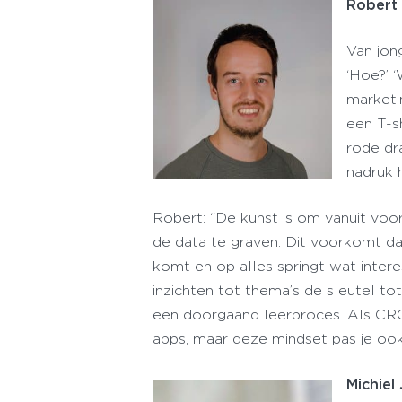
Robert 
Van jon
‘Hoe?’ 
marketi
een T-s
rode dra
nadruk 
Robert: “De kunst is om vanuit vo
de data te graven. Dit voorkomt dat
komt en op alles springt wat intere
inzichten tot thema’s de sleutel to
een doorgaand leerproces. Als CRO
apps, maar deze mindset pas je ook
Michiel