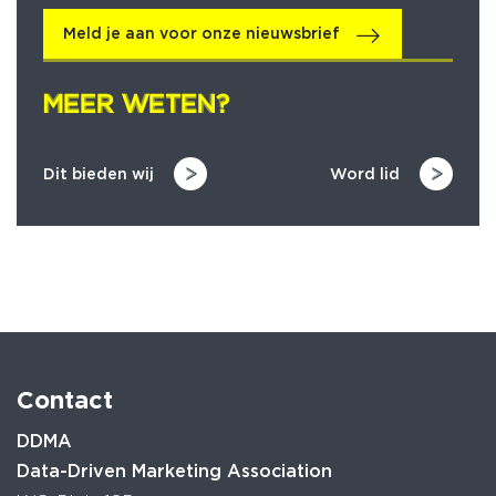
Meld je aan voor onze nieuwsbrief
MEER WETEN?
MEER WETEN?
Dit bieden wij
Word lid
Contact
DDMA
Data-Driven Marketing Association