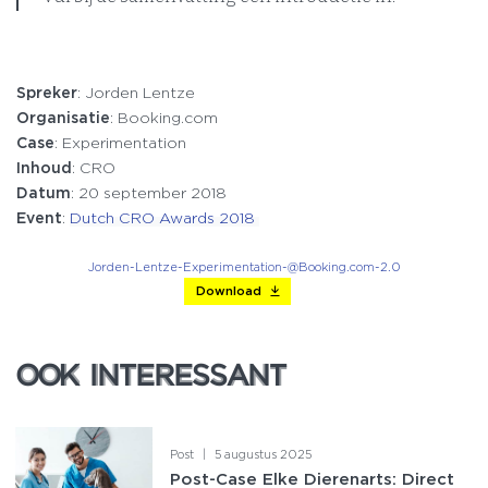
Spreker
: Jorden Lentze
Organisatie
: Booking.com
Case
: Experimentation
Inhoud
: CRO
Datum
: 20 september 2018
Event
:
Dutch CRO Awards 2018
Jorden-Lentze-Experimentation-@Booking.com-2.0
Download
OOK INTERESSANT
OOK INTERESSANT
Post
|
5 augustus 2025
Post-Case Elke Dierenarts: Direct