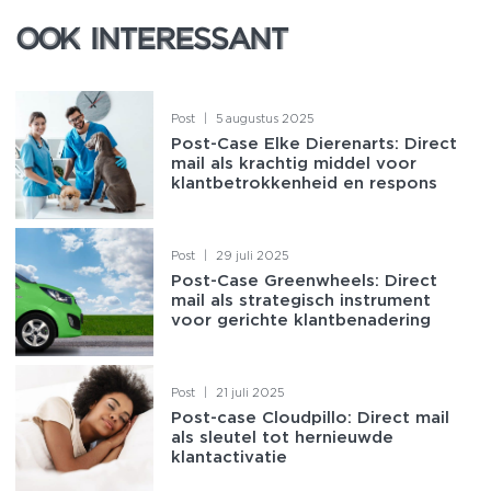
OOK INTERESSANT
OOK INTERESSANT
Post
|
5 augustus 2025
Post-Case Elke Dierenarts: Direct
mail als krachtig middel voor
klantbetrokkenheid en respons
Post
|
29 juli 2025
Post-Case Greenwheels: Direct
mail als strategisch instrument
voor gerichte klantbenadering
Post
|
21 juli 2025
Post-case Cloudpillo: Direct mail
als sleutel tot hernieuwde
klantactivatie