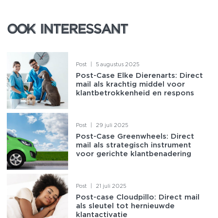
OOK INTERESSANT
OOK INTERESSANT
Post
|
5 augustus 2025
Post-Case Elke Dierenarts: Direct
mail als krachtig middel voor
klantbetrokkenheid en respons
Post
|
29 juli 2025
Post-Case Greenwheels: Direct
mail als strategisch instrument
voor gerichte klantbenadering
Post
|
21 juli 2025
Post-case Cloudpillo: Direct mail
als sleutel tot hernieuwde
klantactivatie