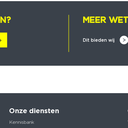
EN?
EN?
MEER WET
MEER WET
Dit bieden wij
Onze diensten
Kennisbank