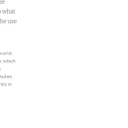
the
To what
the use
world.
o which
n
nutes.
nks in