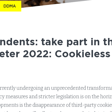
DDMA
ondents: take part in t
ter 2022: Cookieless
urrently undergoing an unprecedented transforma
acy measures and stricter legislation is on the hori
pments is the disappearance of third-party cookies.