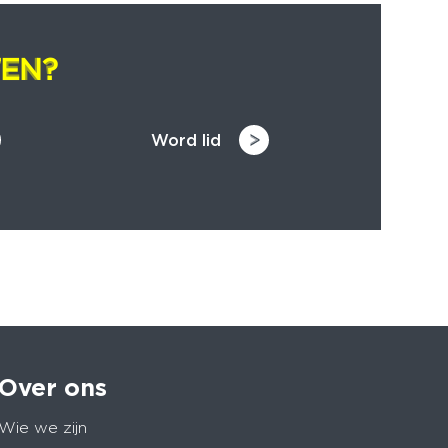
EN?
EN?
Word lid
Over ons
Wie we zijn