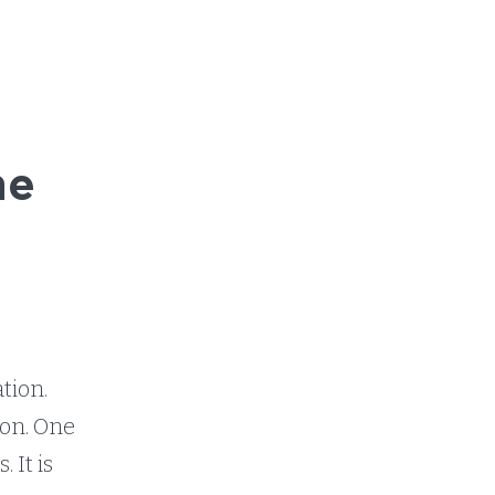
he
tion.
zon. One
 It is