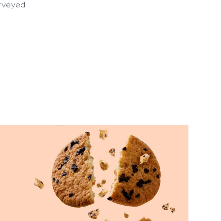
urveyed