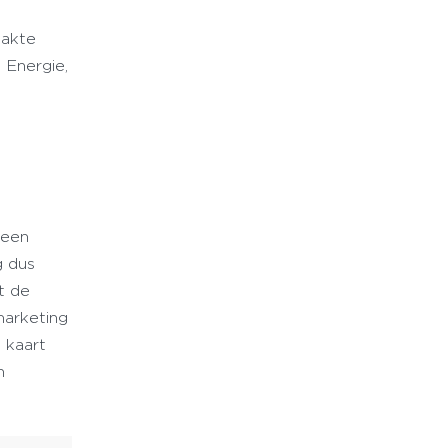
aakte
 Energie,
 een
g dus
t de
arketing
n kaart
n