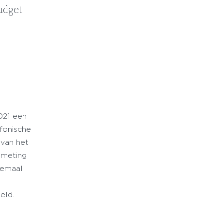
udget
021 een
efonische
 van het
emeting
elemaal
t
eld.