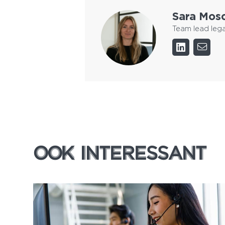
Sara Mos
Team lead lega
OOK INTERESSANT
OOK INTERESSANT