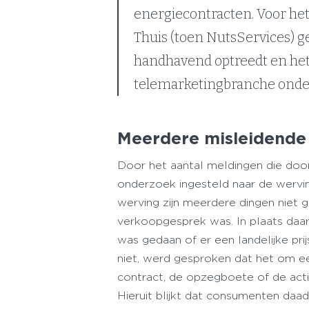
energiecontracten. Voor he
Thuis (toen NutsServices) g
handhavend optreedt en het
telemarketingbranche onder
Meerdere misleidende
Door het aantal meldingen die doo
onderzoek ingesteld naar de wervin
werving zijn meerdere dingen niet
verkoopgesprek was. In plaats daa
was gedaan of er een landelijke pri
niet, werd gesproken dat het om ee
contract, de opzegboete of de act
Hieruit blijkt dat consumenten daadw