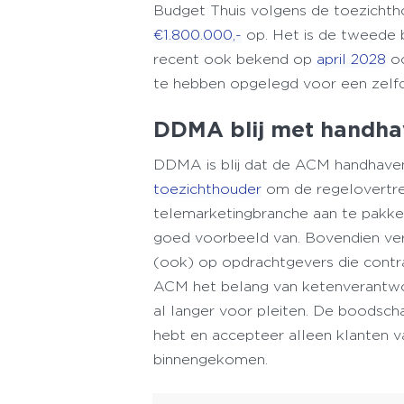
Budget Thuis volgens de toezicht
€1.800.000,-
op. Het is de tweede 
recent ook bekend op
april 2028
oo
te hebben opgelegd voor een zelfd
DDMA blij met handha
DDMA is blij dat de ACM handhave
toezichthouder
om de regelovertred
telemarketingbranche aan te pakke
goed voorbeeld van. Bovendien vers
(ook) op opdrachtgevers die contr
ACM het belang van ketenverantw
al langer voor pleiten. De boodschap
hebt en accepteer alleen klanten va
binnengekomen.