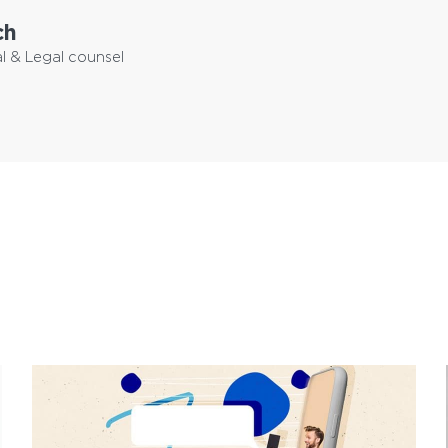
ch
l & Legal counsel