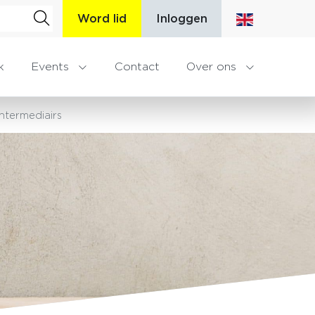
Word lid
Inloggen
k
Events
Contact
Over ons
ntermediairs