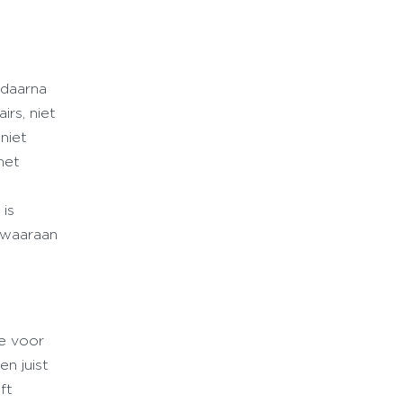
 daarna
rs, niet
niet
het
 is
 waaraan
e voor
n juist
ft