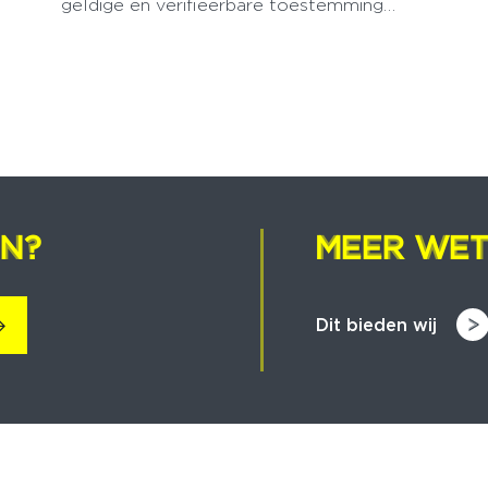
geldige en verifieerbare toestemming…
EN?
EN?
MEER WET
MEER WET
Dit bieden wij