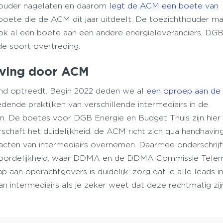
houder nagelaten en daarom
legt de ACM een boete van
boete die de ACM dit jaar uitdeelt. De toezichthouder m
k al een boete aan een andere energieleveranciers, DGB
e soort overtreding.
ving door ACM
nd optreedt. Begin 2022 deden we al
een oproep aan de
ende praktijken van verschillende intermediairs in de
n. De boetes voor DGB Energie en Budget Thuis zijn hier
chaft het duidelijkheid: de ACM richt zich qua handhavin
acten van intermediairs overnemen. Daarmee onderschrijf
oordelijkheid, waar DDMA en de DDMA Commissie Telem
 aan opdrachtgevers is duidelijk: zorg dat je alle leads i
n intermediairs als je zeker weet dat deze rechtmatig zij