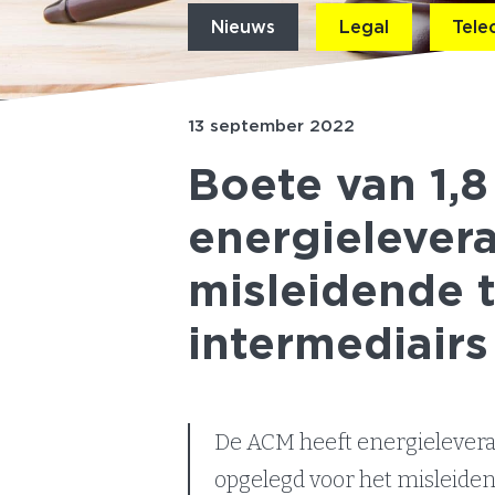
Nieuws
Legal
Tele
13 september 2022
Boete van 1,8
energielever
misleidende 
intermediairs
De ACM heeft energieleveran
opgelegd voor het misleide