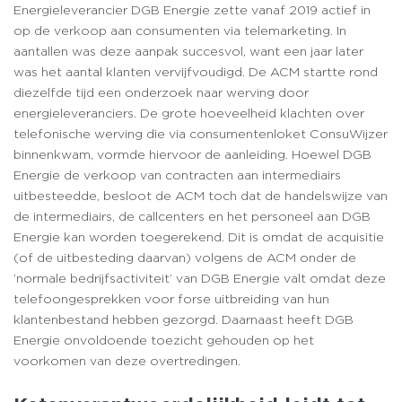
Energieleverancier DGB Energie zette vanaf 2019 actief in
op de verkoop aan consumenten via telemarketing. In
aantallen was deze aanpak succesvol, want een jaar later
was het aantal klanten vervijfvoudigd. De ACM startte rond
diezelfde tijd een onderzoek naar werving door
energieleveranciers. De grote hoeveelheid klachten over
telefonische werving die via consumentenloket ConsuWijzer
binnenkwam, vormde hiervoor de aanleiding. Hoewel DGB
Energie de verkoop van contracten aan intermediairs
uitbesteedde, besloot de ACM toch dat de handelswijze van
de intermediairs, de callcenters en het personeel aan DGB
Energie kan worden toegerekend. Dit is omdat de acquisitie
(of de uitbesteding daarvan) volgens de ACM onder de
‘normale bedrijfsactiviteit’ van DGB Energie valt omdat deze
telefoongesprekken voor forse uitbreiding van hun
klantenbestand hebben gezorgd. Daarnaast heeft DGB
Energie onvoldoende toezicht gehouden op het
voorkomen van deze overtredingen.