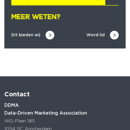
MEER WETEN?
MEER WETEN?
Dit bieden wij
Word lid
Contact
DDMA
Data-Driven Marketing Association
WG-Plein 185
1054 SC Amsterdam