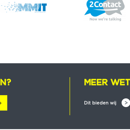
EN?
EN?
MEER WET
MEER WET
Dit bieden wij