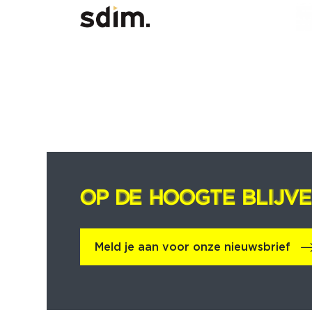
OP DE HOOGTE BLIJV
OP DE HOOGTE BLIJV
Meld je aan voor onze nieuwsbrief