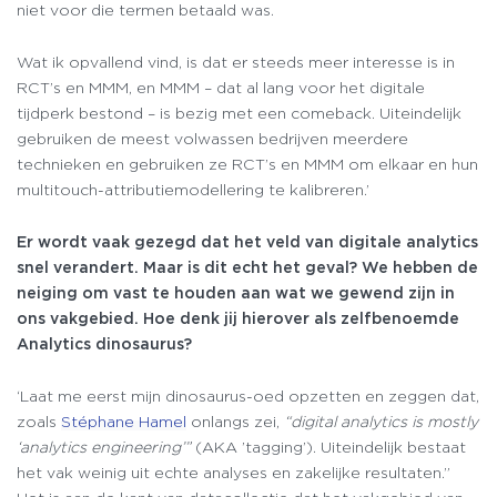
niet voor die termen betaald was.
Wat ik opvallend vind, is dat er steeds meer interesse is in
RCT’s en MMM, en MMM – dat al lang voor het digitale
tijdperk bestond – is bezig met een comeback. Uiteindelijk
gebruiken de meest volwassen bedrijven meerdere
technieken en gebruiken ze RCT’s en MMM om elkaar en hun
multitouch-attributiemodellering te kalibreren.’
Er wordt vaak gezegd dat het veld van digitale analytics
snel verandert. Maar is dit echt het geval? We hebben de
neiging om vast te houden aan wat we gewend zijn in
ons vakgebied. Hoe denk jij hierover als zelfbenoemde
Analytics dinosaurus?
‘Laat me eerst mijn dinosaurus-oed opzetten en zeggen dat,
zoals
Stéphane Hamel
onlangs zei,
“
digital analytics is mostly
‘analytics engineering’”
(AKA ’tagging’). Uiteindelijk bestaat
het vak weinig uit echte analyses en zakelijke resultaten.”