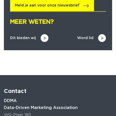
Meld je aan voor onze nieuwsbrief
MEER WETEN?
MEER WETEN?
Dit bieden wij
Word lid
Contact
DDMA
Data-Driven Marketing Association
WG-Plein 185