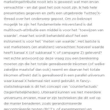
marketingattributie nooit iets is geweest wat men ervan
verwachtte – en dat gaat het ook nooit zijn. Ik heb hele
presentaties gegeven en zelfs een uitgebreide Twitter/X-
thread over het onderwerp gepost. Om zo beknopt
mogelijk te zijn: het fundamentele misverstand is dat
multitouch-attributie een middel is voor het “toewijzen van
waarde”, maar het wordt behandeld alsof het een
instrument is voor het “meten van waarde”. Het laatste is
wat marketeers (en analisten) verwachten: hoeveel waarde
heeft kanaal X (of subkanaal Y, of campagne Z) geleverd?
Het echte antwoord op deze vraag zou een berekening
moeten zijn die het totale gerealiseerde inkomen (of welke
zakelijke maatstaf dan ook) neemt en daarvan het totale
inkomen aftrekt dat is gerealiseerd in een parallel universum
waar kanaal X helemaal niet werd gebruikt. In fancy-
statistiekspraak is dit het concept van “counterfactuals”
(tegenfeitelijkheden). Uiteraard kunnen we niet meerdere
universums ervaren, maar er zijn technieken die dit wel op
die manier benaderen, zoals gerandomiseerde
gecontroleerde testen (RCT’s, of experimenten) en