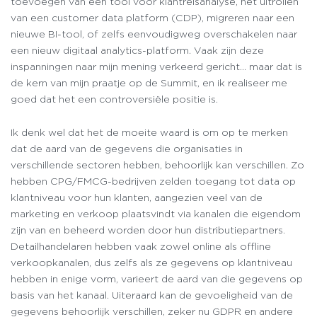
toevoegen van een tool voor klantreisanalyse, het uitrollen
van een customer data platform (CDP), migreren naar een
nieuwe BI-tool, of zelfs eenvoudigweg overschakelen naar
een nieuw digitaal analytics-platform. Vaak zijn deze
inspanningen naar mijn mening verkeerd gericht… maar dat is
de kern van mijn praatje op de Summit, en ik realiseer me
goed dat het een controversiële positie is.
Ik denk wel dat het de moeite waard is om op te merken
dat de aard van de gegevens die organisaties in
verschillende sectoren hebben, behoorlijk kan verschillen. Zo
hebben CPG/FMCG-bedrijven zelden toegang tot data op
klantniveau voor hun klanten, aangezien veel van de
marketing en verkoop plaatsvindt via kanalen die eigendom
zijn van en beheerd worden door hun distributiepartners.
Detailhandelaren hebben vaak zowel online als offline
verkoopkanalen, dus zelfs als ze gegevens op klantniveau
hebben in enige vorm, varieert de aard van die gegevens op
basis van het kanaal. Uiteraard kan de gevoeligheid van de
gegevens behoorlijk verschillen, zeker nu GDPR en andere