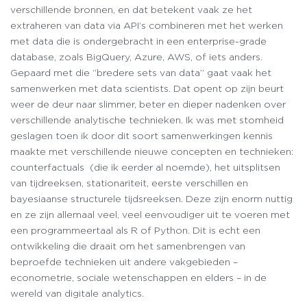
verschillende bronnen, en dat betekent vaak ze het
extraheren van data via API’s combineren met het werken
met data die is ondergebracht in een enterprise-grade
database, zoals BigQuery, Azure, AWS, of iets anders.
Gepaard met die “bredere sets van data” gaat vaak het
samenwerken met data scientists. Dat opent op zijn beurt
weer de deur naar slimmer, beter en dieper nadenken over
verschillende analytische technieken. Ik was met stomheid
geslagen toen ik door dit soort samenwerkingen kennis
maakte met verschillende nieuwe concepten en technieken:
counterfactuals (die ik eerder al noemde), het uitsplitsen
van tijdreeksen, stationariteit, eerste verschillen en
bayesiaanse structurele tijdsreeksen. Deze zijn enorm nuttig
en ze zijn allemaal veel, veel eenvoudiger uit te voeren met
een programmeertaal als R of Python. Dit is echt een
ontwikkeling die draait om het samenbrengen van
beproefde technieken uit andere vakgebieden –
econometrie, sociale wetenschappen en elders – in de
wereld van digitale analytics.