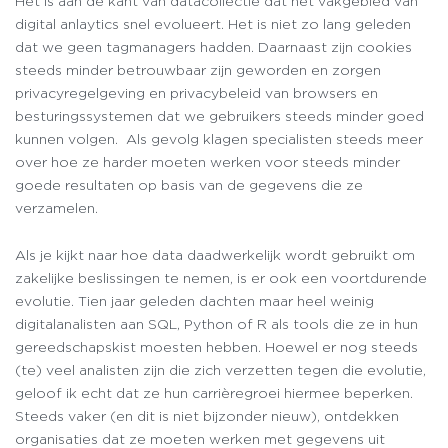
Het is aan de kant van datacollectie dat het vakgebied van
digital anlaytics snel evolueert. Het is niet zo lang geleden
dat we geen tagmanagers hadden. Daarnaast zijn cookies
steeds minder betrouwbaar zijn geworden en zorgen
privacyregelgeving en privacybeleid van browsers en
besturingssystemen dat we gebruikers steeds minder goed
kunnen volgen. Als gevolg klagen specialisten steeds meer
over hoe ze harder moeten werken voor steeds minder
goede resultaten op basis van de gegevens die ze
verzamelen.
Als je kijkt naar hoe data daadwerkelijk wordt gebruikt om
zakelijke beslissingen te nemen, is er ook een voortdurende
evolutie. Tien jaar geleden dachten maar heel weinig
digitalanalisten aan SQL, Python of R als tools die ze in hun
gereedschapskist moesten hebben. Hoewel er nog steeds
(te) veel analisten zijn die zich verzetten tegen die evolutie,
geloof ik echt dat ze hun carrièregroei hiermee beperken.
Steeds vaker (en dit is niet bijzonder nieuw), ontdekken
organisaties dat ze moeten werken met gegevens uit