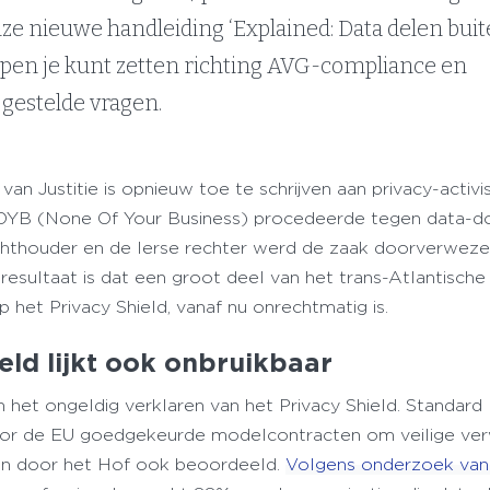
nze nieuwe handleiding ‘Explained: Data delen bui
ppen je kunt zetten richting AVG-compliance en
gestelde vragen.
an Justitie is opnieuw toe te schrijven aan privacy-activ
 NOYB (None Of Your Business) procedeerde tegen data-d
chthouder en de Ierse rechter werd de zaak doorverweze
esultaat is dat een groot deel van het trans-Atlantische
het Privacy Shield, vanaf nu onrechtmatig is.
ield lijkt ook onbruikbaar
 het ongeldig verklaren van het Privacy Shield. Standard
door de EU goedgekeurde modelcontracten om veilige ve
en door het Hof ook beoordeeld.
Volgens onderzoek van