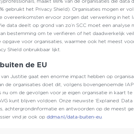
acyprofessionals, maakt 88% van de organisaties die data 
% gebruikt het Privacy Shield). Organisaties mogen er vo
ze overeenkomsten ervoor zorgen dat verwerking in het 
. Wie data deelt op grond van zo’n SCC moet een analyse
van bestemming om te verifiëren of het daadwerkelijk veil
jke opgave voor organisaties, waarmee ook het meest voo
cy Shield onbruikbaar lijkt.
 buiten de EU
van Justitie gaat een enorme impact hebben op organisat
an de organisaties doet dit, volgens bovengenoemde IA
s nu om de gevolgen voor je eigen organisatie in kaart t
AVG kunt blijven voldoen. Onze nieuwste ‘Explained: Data
 tips, achtergrondinformatie en antwoorden op de meest g
ssier vind je ook op
ddma.nl/data-buiten-eu
.