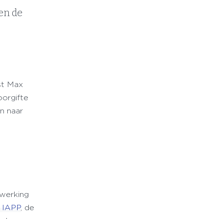
ten de
ist Max
oorgifte
n naar
rwerking
 IAPP
, de