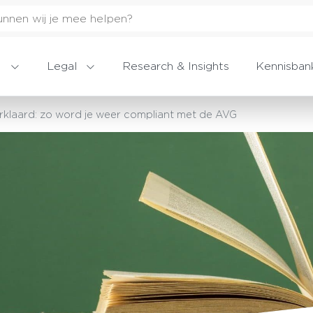
Legal
Research & Insights
Kennisban
erklaard: zo word je weer compliant met de AVG