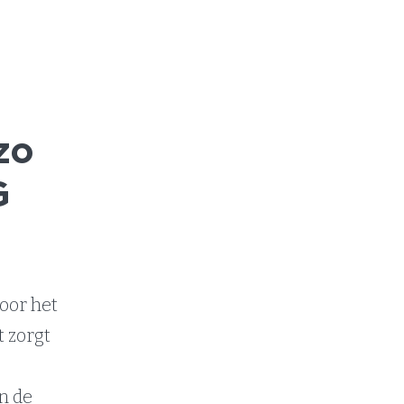
zo
G
door het
t zorgt
n de