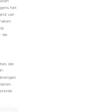
delen
lgens het
land van
 maken
ig
r de
ies die
PP-
e brengen
 delen
estelde