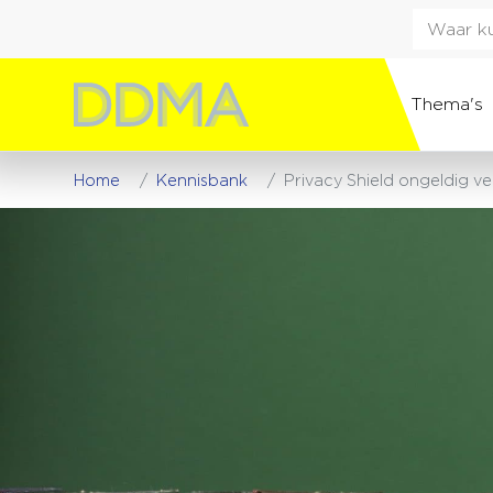
Thema's
Home
Kennisbank
Privacy Shield ongeldig v