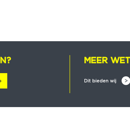
EN?
EN?
MEER WET
MEER WET
Dit bieden wij