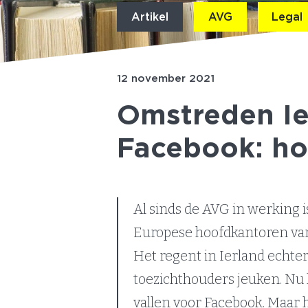
Artikel
AVG
Legal
12 november 2021
Omstreden Ie
Facebook: hoe
Al sinds de AVG in werking i
Europese hoofdkantoren van 
Het regent in Ierland echter
toezichthouders jeuken. Nu l
vallen voor Facebook. Maar h