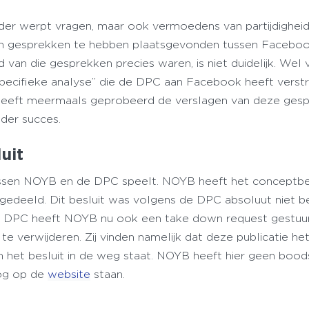
der werpt vragen, maar ook vermoedens van partijdigheid
 tien gesprekken te hebben plaatsgevonden tussen Facebo
 van die gesprekken precies waren, is niet duidelijk. Wel 
“specifieke analyse” die de DPC aan Facebook heeft verstr
 heeft meermaals geprobeerd de verslagen van deze ges
der succes.
uit
tussen NOYB en de DPC speelt. NOYB heeft het conceptbes
 gedeeld. Dit besluit was volgens de DPC absoluut niet 
k. DPC heeft NOYB nu ook een take down request gestuu
e verwijderen. Zij vinden namelijk dat deze publicatie he
an het besluit in de weg staat. NOYB heeft hier geen boo
nog op de
website
staan.