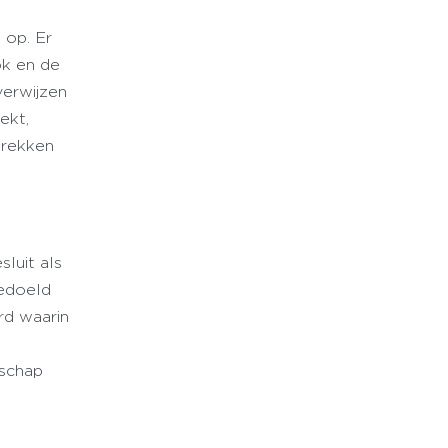
 op. Er
ok en de
verwijzen
ekt,
prekken
luit als
bedoeld
rd waarin
t
dschap