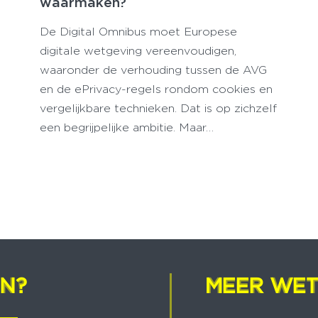
waarmaken?
De Digital Omnibus moet Europese
digitale wetgeving vereenvoudigen,
waaronder de verhouding tussen de AVG
en de ePrivacy-regels rondom cookies en
vergelijkbare technieken. Dat is op zichzelf
een begrijpelijke ambitie. Maar…
EN?
EN?
MEER WET
MEER WET