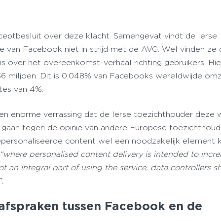
conceptbesluit over deze klacht. Samengevat vindt de Ierse
e van Facebook niet in strijd met de AVG. Wel vinden ze 
s over het overeenkomst-verhaal richting gebruikers. Hi
€36 miljoen. Dit is 0,048% van Facebooks wereldwijde omz
tes van 4%.
een enorme verrassing dat de Ierse toezichthouder deze 
te gaan tegen de opinie van andere Europese toezichthoud
epersonaliseerde content wel een noodzakelijk element k
“where personalised content delivery is intended to incre
 an integral part of using the service, data controllers s
.
afspraken tussen Facebook en de