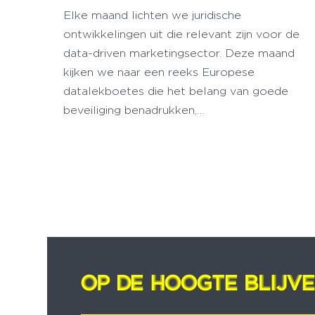
Elke maand lichten we juridische
ontwikkelingen uit die relevant zijn voor de
data-driven marketingsector. Deze maand
kijken we naar een reeks Europese
datalekboetes die het belang van goede
beveiliging benadrukken,…
OP DE HOOGTE BLIJV
OP DE HOOGTE BLIJV