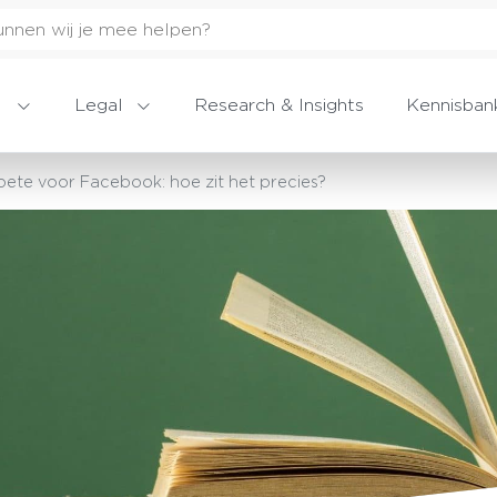
Legal
Research & Insights
Kennisban
ete voor Facebook: hoe zit het precies?