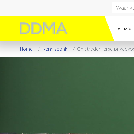
Thema's
Home
Kennisbank
Omstreden Ierse privacybo