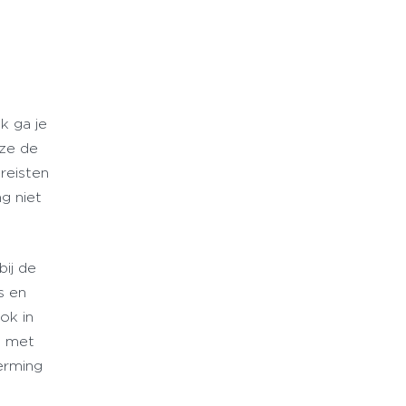
k ga je
 ze de
reisten
g niet
bij de
s en
ok in
n met
erming