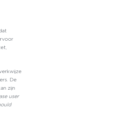
dat
ervoor
et,
werkwijze
ers. De
an zijn
ase user
hould