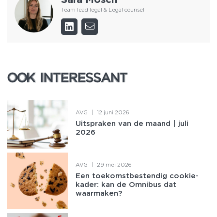
Team lead legal & Legal counsel
OOK INTERESSANT
OOK INTERESSANT
AVG
|
12 juni 2026
Uitspraken van de maand | juli
2026
AVG
|
29 mei 2026
Een toekomstbestendig cookie-
kader: kan de Omnibus dat
waarmaken?