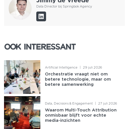
Jimmy de Vreede
Data Director bij Springbok Agency
OOK INTERESSANT
OOK INTERESSANT
Artificial Intelligence
|
29 juli 2026
Orchestratie vraagt niet om
betere technologie, maar om
betere samenwerking
Data, Decisions & Engagement
|
27 juli 2026
Waarom Multi-Touch Attribution
onmisbaar blijft voor echte
media-inzichten