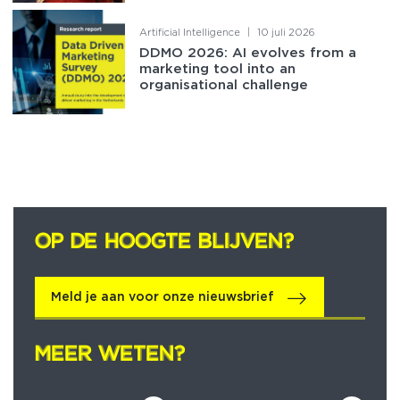
Artificial Intelligence
|
10 juli 2026
DDMO 2026: AI evolves from a
marketing tool into an
organisational challenge
OP DE HOOGTE BLIJVEN?
OP DE HOOGTE BLIJVEN?
Meld je aan voor onze nieuwsbrief
MEER WETEN?
MEER WETEN?