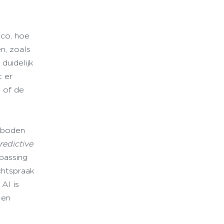
ico, hoe
n, zoals
duidelijk
t er
 of de
d
erboden
redictive
epassing
chtspraak
AI is
 en