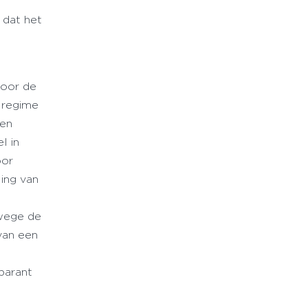
 dat het
voor de
 regime
 en
l in
oor
ing van
nwege de
van een
parant