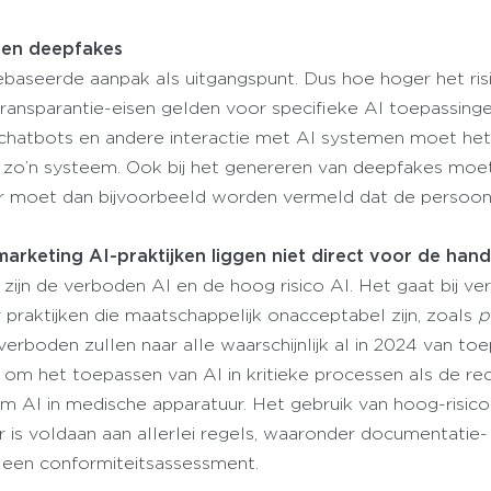
 en deepfakes
baseerde aanpak als uitgangspunt. Dus hoe hoger het ris
ransparantie-eisen gelden voor specifieke AI toepassinge
 chatbots en andere interactie met AI systemen moet het 
et zo’n systeem. Ook bij het genereren van deepfakes moe
r moet dan bijvoorbeeld worden vermeld dat de persoon
arketing AI-praktijken liggen niet direct voor de han
zijn de verboden AI en de hoog risico AI. Het gaat bij v
 praktijken die maatschappelijk onacceptabel zijn, zoals
p
verboden zullen naar alle waarschijnlijk al in 2024 van to
het om het toepassen van AI in kritieke processen als de re
 AI in medische apparatuur. Het gebruik van hoog-risico 
r is voldaan aan allerlei regels, waaronder documentatie-
n een conformiteitsassessment.