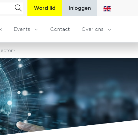
Word lid
Inloggen
k
Events
Contact
Over ons
sector?