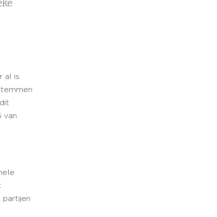
ieke
al is.
a stemmen
dit
6 van
nele
t
 partijen