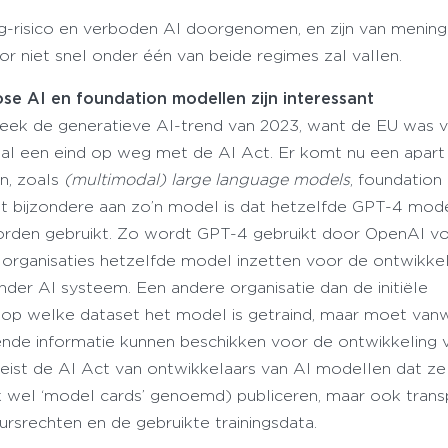
g-risico en verboden AI doorgenomen, en zijn van mening
r niet snel onder één van beide regimes zal vallen.
se AI en foundation modellen zijn interessant
bleek de generatieve AI-trend van 2023, want de EU was 
 al een eind op weg met de AI Act. Er komt nu een apart
n, zoals
(multimodal) large language models
, foundation
t bijzondere aan zo’n model is dat hetzelfde GPT-4 mode
rden gebruikt. Zo wordt GPT-4 gebruikt door OpenAI v
organisaties hetzelfde model inzetten voor de ontwikkel
nder AI systeem. Een andere organisatie dan de initiële
t op welke dataset het model is getraind, maar moet va
ende informatie kunnen beschikken voor de ontwikkeling 
eist de AI Act van ontwikkelaars van AI modellen dat ze
 wel ‘model cards’ genoemd) publiceren, maar ook trans
ursrechten en de gebruikte trainingsdata.