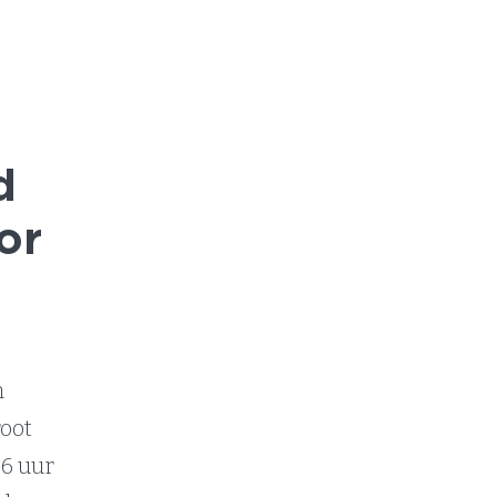
d
or
n
root
36 uur