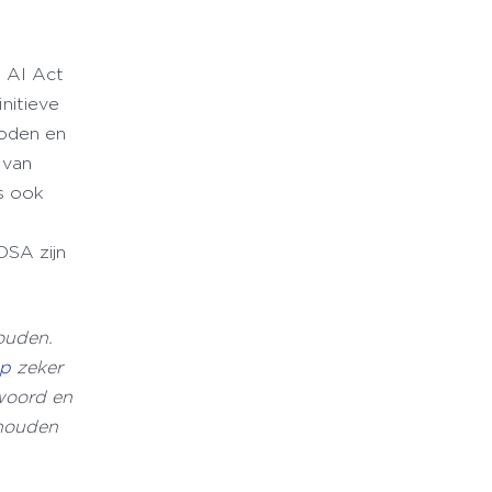
e AI Act
nitieve
boden en
 van
s ook
DSA zijn
ouden.
op
zeker
woord en
 houden