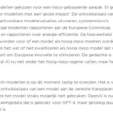
modellen gekozen voor een risico-gebaseerde aanpak. Er 
or modellen met een ‘grote impact’. De ontwikkelaars v
antoonbare modelevaluaties uitvoeren, systeemrisico’s
tige incidenten rapporteren aan de Europese Commissie,
 en rapporteren over energie-efficiëntie. De hoeveelheid
te worden voor of een model als hoog-risico moeten wor
n het wel of niet kwalificeren als hoog-risico model lijkt
nt om Europese innovatie te stimuleren. De gedachte is
al AI nu niet onder het hoog-risico regime vallen, maar h
AI-modellen is op dit moment lastig te overzien. Het is 
ontwikkelaars van een model aan de vereiste transparan
 het model straks mogelijk niet gebruiken. OpenAI is n
ainingsdata die is gebruikt voor GPT-4, maar gelukkig duu
 is.