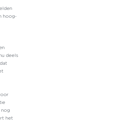
gelden
an hoog-
den
 nu deels
 dat
et
voor
tie
u nog
rt het