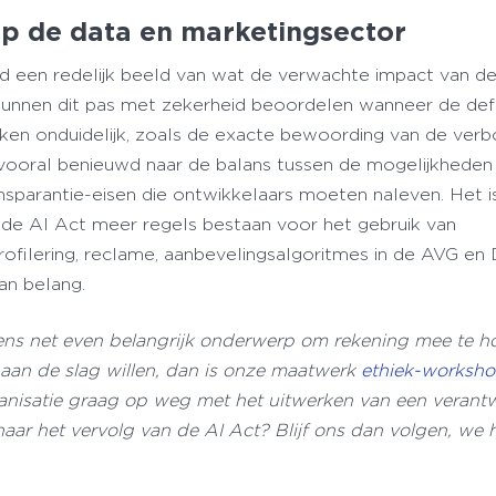
op de data en marketingsector
d een redelijk beeld van wat de verwachte impact van d
kunnen dit pas met zekerheid beoordelen wanneer de defi
 zaken onduidelijk, zoals de exacte bewoording van de ver
jn vooral benieuwd naar de balans tussen de mogelijkheden
sparantie-eisen die ontwikkelaars moeten naleven. Het i
 de AI Act meer regels bestaan voor het gebruik van
ofilering, reclame, aanbevelingsalgoritmes in de AVG en 
an belang.
tens net even belangrijk onderwerp om rekening mee te h
 aan de slag willen, dan is onze maatwerk
ethiek-worksh
anisatie graag op weg met het uitwerken van een verant
naar het vervolg van de AI Act? Blijf ons dan volgen, we