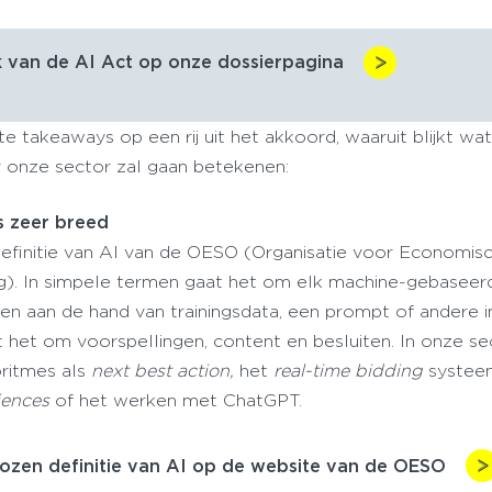
 van de AI Act op onze dossierpagina
e takeaways op een rij uit het akkoord, waaruit blijkt wa
or onze sector zal gaan betekenen:
is zeer breed
definitie van AI van de OESO (Organisatie voor Economis
). In simpele termen gaat het om elk machine-gebaseer
n aan de hand van trainingsdata, een prompt of andere in
 het om voorspellingen, content en besluiten. In onze se
ritmes als
next best action,
het
real-time bidding
systeem
iences
of het werken met ChatGPT.
ozen definitie van AI op de website van de OESO