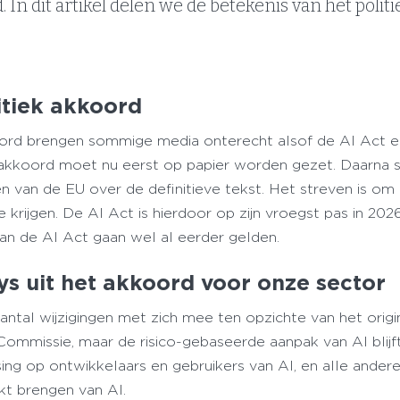
 In dit artikel delen we de betekenis van het polit
litiek akkoord
ord brengen sommige media onterecht alsof de AI Act er 
eke akkoord moet nu eerst op papier worden gezet. Daarn
n van de EU over de definitieve tekst. Het streven is om 
e krijgen. De AI Act is hierdoor op zijn vroegst pas in 202
an de AI Act gaan wel al eerder gelden.
ys uit het akkoord voor onze sector
antal wijzigingen met zich mee ten opzichte van het origi
Commissie, maar de risico-gebaseerde aanpak van AI blijf
ing op ontwikkelaars en gebruikers van AI, en alle andere
rkt brengen van AI.