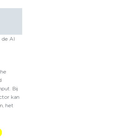
t de AI
che
d
put. Bij
ctor kan
, het