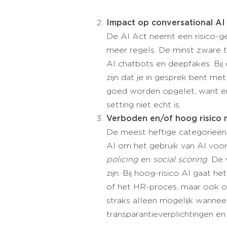
Impact op conversational AI
De AI Act neemt een risico-ge
meer regels. De minst zware t
AI chatbots en deepfakes. Bij
zijn dat je in gesprek bent m
goed worden opgelet, want e
setting niet echt is.
Verboden en/of hoog risico m
De meest heftige categorieën 
AI om het gebruik van AI voor
policing
en
social scoring
. De 
zijn. Bij hoog-risico AI gaat 
of het HR-proces, maar ook om
straks alleen mogelijk wannee
transparantieverplichtingen e