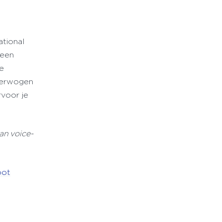
ational
 een
se
overwogen
voor je
van
voice
-
oot