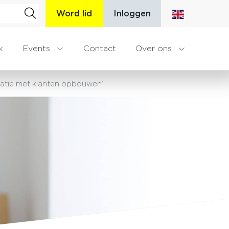
Word lid
Inloggen
k
Events
Contact
Over ons
latie met klanten opbouwen’