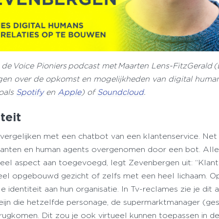
 de Voice Pioniers podcast met Maarten Lens-FitzGerald
rgen over de opkomst en mogelijkheden van digital human
zoals
Spotify
en
Apple
) of
Soundcloud
.
teit
vergelijken met een chatbot van een klantenservice. Net a
klanten en human agents overgenomen door een bot. Allee
sueel aspect aan toegevoegd, legt Zevenbergen uit: “Klan
ueel opgebouwd gezicht of zelfs met een heel lichaam. O
identiteit aan hun organisatie. In Tv-reclames zie je dit a
Heijn die hetzelfde personage, de supermarktmanager (ge
rugkomen. Dit zou je ook virtueel kunnen toepassen in d