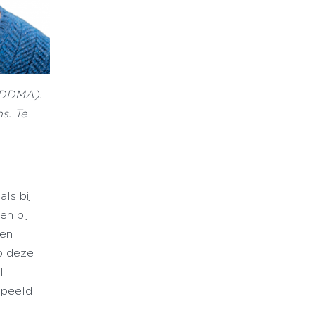
 (DDMA).
s. Te
ls bij
n bij
ten
p deze
l
speeld
e