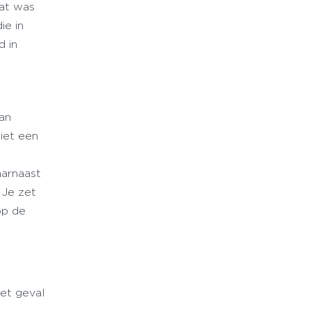
at was
ie in
d in
van
iet een
aarnaast
 Je zet
op de
het geval