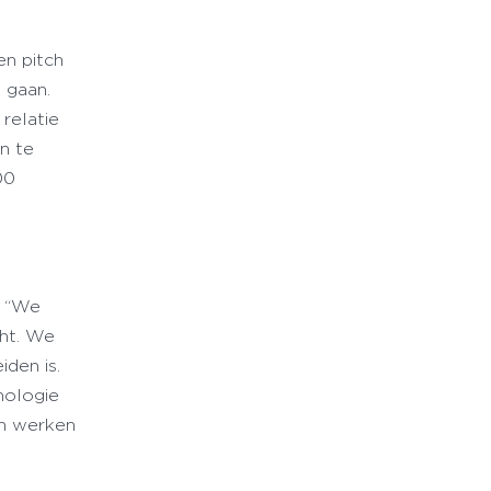
n pitch
 gaan.
 relatie
an te
00
: “We
cht. We
iden is.
hnologie
an werken