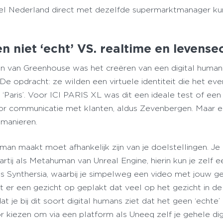
heel Nederland direct met dezelfde supermarktmanager k
n niet ‘echt’ VS. realtime en levense
n van Greenhouse was het creëren van een digital human
De opdracht: ze wilden een virtuele identiteit die het ev
 ‘Paris’. Voor ICI PARIS XL was dit een ideale test of een 
 communicatie met klanten, aldus Zevenbergen. Maar ee
manieren.
man maakt moet afhankelijk zijn van je doelstellingen. Je
rtij als Metahuman van Unreal Engine, hierin kun je zelf e
is Synthersia, waarbij je simpelweg een video met jouw 
t er een gezicht op geplakt dat veel op het gezicht in de
at je bij dit soort digital humans ziet dat het geen ‘echte
voor kiezen om via een platform als Uneeq zelf je gehele dig