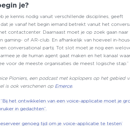
egin je?
 je kennis nodig vanuit verschillende disciplines, geeft
 dat je vanaf het begin iemand betrekt vanuit het convers
het contactcenter. Daarnaast moet je op zoek gaan naar
een gaming- of AR-club. En afhankelijk van hoeveel in-hou
 een conversational partij. Tot slot moet je nog een wel
armee je de human agent gaat maken en het kanaal waar
idee voor de meeste organisaties de meest logische stap.”
Voice Pioniers, een podcast met koplopers op het gebied 
ikel is ook verschenen op
Emerce
.
:
“Bij het ontwikkelen van een voice-applicatie moet je gr
ruiker in gedachten”.
Reserveer genoeg tijd om je voice-applicatie te testen’