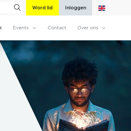
Word lid
Inloggen
k
Events
Contact
Over ons