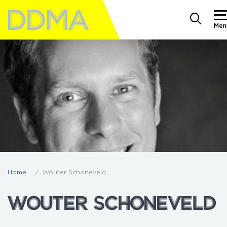
Men
Home
Wouter Schoneveld
WOUTER SCHONEVELD
WOUTER SCHONEVELD