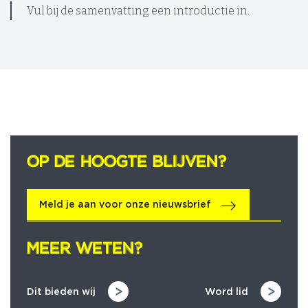
Vul bij de samenvatting een introductie in.
OP DE HOOGTE BLIJVEN?
OP DE HOOGTE BLIJVEN?
Meld je aan voor onze nieuwsbrief
MEER WETEN?
MEER WETEN?
Dit bieden wij
Word lid