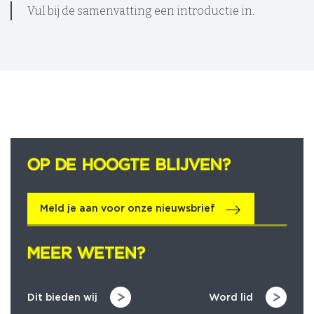
Vul bij de samenvatting een introductie in.
OP DE HOOGTE BLIJVEN?
OP DE HOOGTE BLIJVEN?
Meld je aan voor onze nieuwsbrief
MEER WETEN?
MEER WETEN?
Dit bieden wij
Word lid