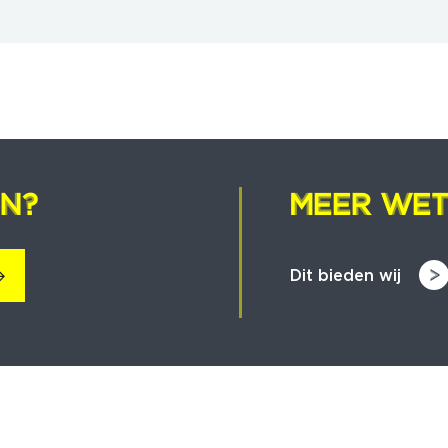
EN?
EN?
MEER WET
MEER WET
Dit bieden wij