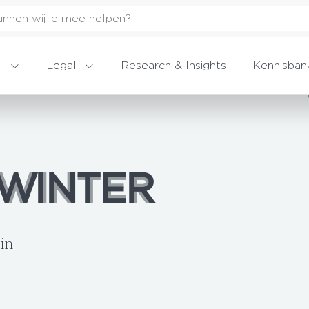
Legal
Research & Insights
Kennisban
 WINTER
 WINTER
in.