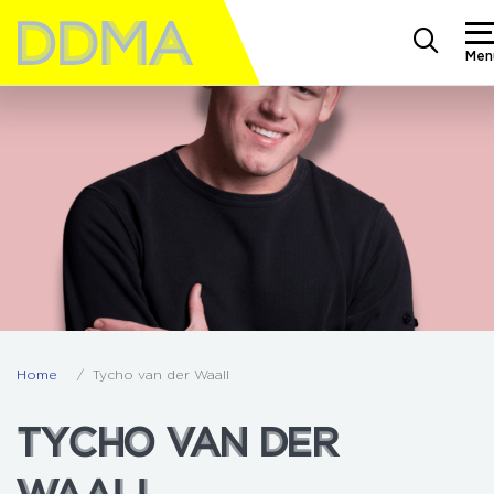
Men
Home
Tycho van der Waall
TYCHO VAN DER
TYCHO VAN DER