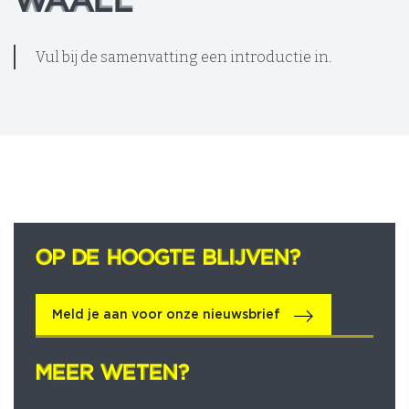
WAALL
WAALL
Vul bij de samenvatting een introductie in.
OP DE HOOGTE BLIJVEN?
OP DE HOOGTE BLIJVEN?
Meld je aan voor onze nieuwsbrief
MEER WETEN?
MEER WETEN?