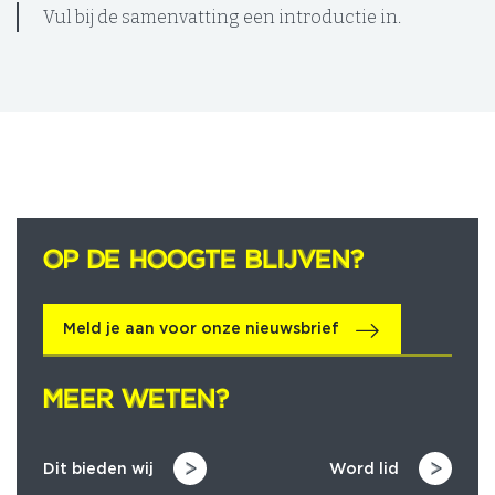
Vul bij de samenvatting een introductie in.
OP DE HOOGTE BLIJVEN?
OP DE HOOGTE BLIJVEN?
Meld je aan voor onze nieuwsbrief
MEER WETEN?
MEER WETEN?
Dit bieden wij
Word lid