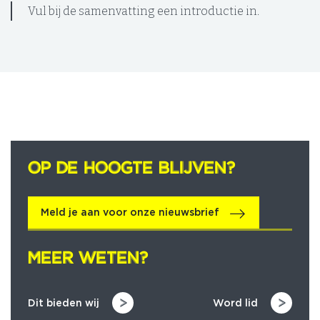
Vul bij de samenvatting een introductie in.
OP DE HOOGTE BLIJVEN?
OP DE HOOGTE BLIJVEN?
Meld je aan voor onze nieuwsbrief
MEER WETEN?
MEER WETEN?
Dit bieden wij
Word lid