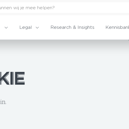
Legal
Research & Insights
Kennisban
KIE
KIE
in.