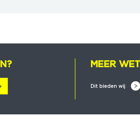
EN?
EN?
MEER WET
MEER WET
Dit bieden wij