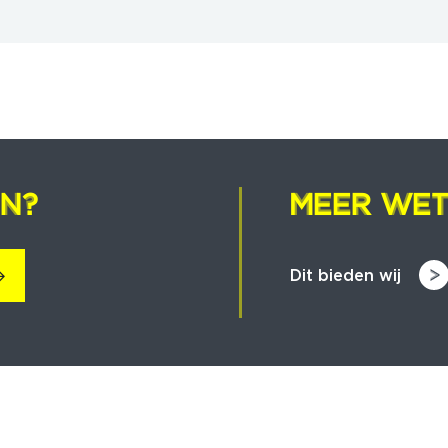
EN?
EN?
MEER WET
MEER WET
Dit bieden wij