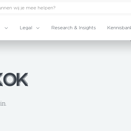
Legal
Research & Insights
Kennisban
KOK
KOK
in.