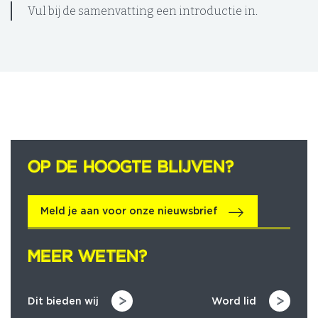
Vul bij de samenvatting een introductie in.
OP DE HOOGTE BLIJVEN?
OP DE HOOGTE BLIJVEN?
Meld je aan voor onze nieuwsbrief
MEER WETEN?
MEER WETEN?
Dit bieden wij
Word lid